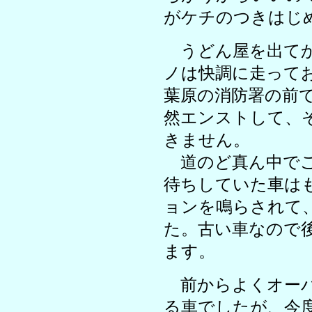
がケチのつきはじ
うどん屋を出てか
ノは快調に走って
葉原の消防署の前
然エンストして、
きません。
道のど真ん中でご
待ちしていた車は
ョンを鳴らされて
た。古い車なので
ます。
前からよくオーバ
る車でしたが、今