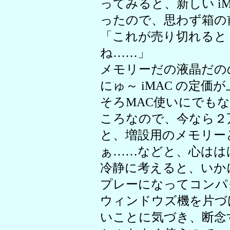
ってみると、新しい i
ったので、思わず箱の
「これが売り切れると
ね……」
メモリーだの液晶だの
にゅ～ iMAC の定
そろMAC使いにでも
ころなので、今なら２
と、増設用のメモリー
ぁ……などと、心はは
冷静に考えると、いかに
プレーになってコンパ
ウィンドウズ機を片づ
いことに気づき、断念