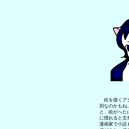
絵を描くアタ
別なのかもね
と、絵がへた
に慣れると文
漫画家で小説