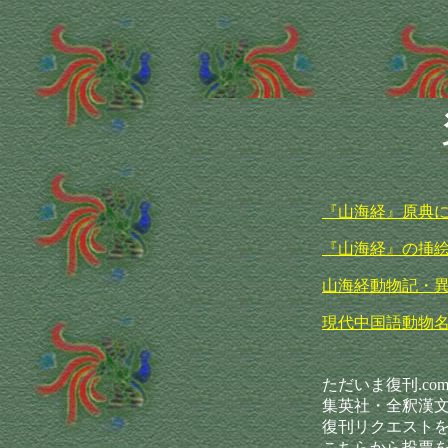
『山海経』原典
『山海経』の挿
山海経動物記・
現代中国語動物
ただいま復刊.com
集英社・全釈漢文
復刊リクエスト
こちらから投票