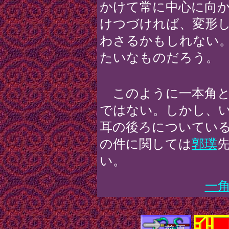
かけて常に中心に向
けつづければ、変形
わさるかもしれない
たいなものだろう。
このように一本角と
ではない。しかし、
耳の後ろについてい
の件に関しては
郭璞
い。
一