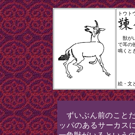
トウト
獣がい
で耳の
鳴くとき
絵・文
ずいぶん前のことだ
ッパのあるサーカス