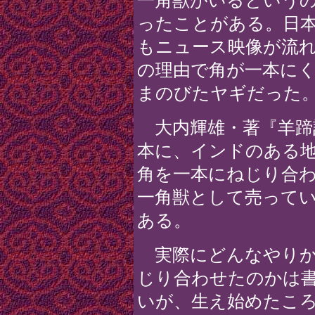
一角獣がいるという
ったことがある。日
もニュース映像が流
の理由で角が一本に
まのびたヤギだった
大内輝雄・著『羊蹄
本に、インドのある
角を一本にねじり合
一角獣として売って
ある。
実際にどんなやりか
じり合わせたのかは
いが、生え始めたこ