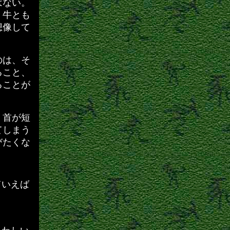
はない。
、牛とも
想像して
のは、そ
ること、
ることが
、首が短
てしまう
びたくな
ていえば