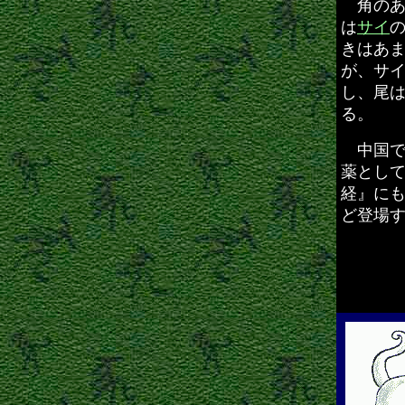
角のあ
は
サイ
きはあ
が、サ
し、尾
る。
中国で
薬とし
経』に
ど登場