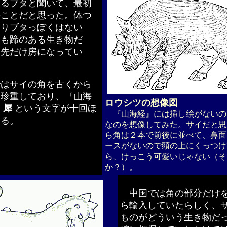
るブタと聞いて、最初
のことだと思った。体つ
まりブタっぽくはない
イも蹄のある生き物だ
は先だけ房になってい
はサイの角を古くから
て珍重しており、『山海
ロウシツの想像図
も
犀
という文字が十回ほ
『山海経』には挿し絵がないの
する。
なのを想像してみた。サイだと思
ら角は２本で前後に並べて、鼻面
ースがないので頭の上にくっつけ
ら、けっこう可愛いじゃない（そ
か？）。
中国では角の部分だけ
ら輸入していたらしく、
ものがどういう生き物だ