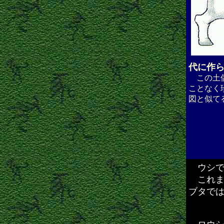
代に作
この土偶
ことなく
図と似て
ウシで
これま
ブタで