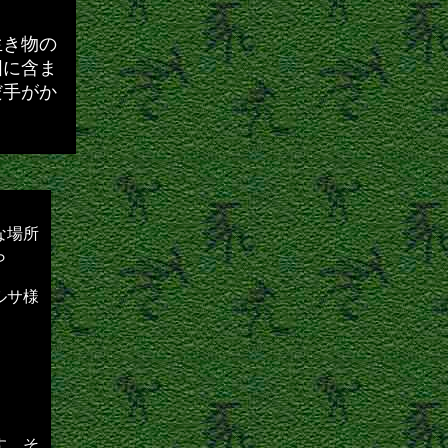
生き物の
囲に含ま
だ手がか
な場所
ら
ルサ様
す。そ