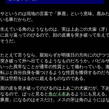
サというのは現地の言葉で「豚鹿」という意味。鹿み
ている豚だからだ。
生えている角のようなものは、実は上あごの犬歯（牙
うに反り返ってのびるので、顔の皮膚を突き破って生え
だそうだ。
たとえて言うなら、親知らずが明後日の方向にのびつ
を突き破って外へ出てくるようなものだろうか。バビル
ういった異常なことが通常の性質として備わっている。
う転ぶと自分自身を傷つけるような性質を獲得するのだ
現実は空想をはるかに超えるものなのである。
面の皮を突き破ってのびるのは上あごの犬歯だが、下
くなるので、ぱっと見ると
角が４本
あるようにも見える
「豚鹿」になるのはオスだけ。メスの牙は角のようには