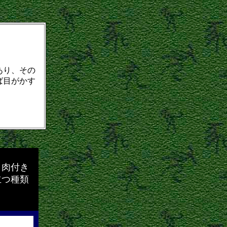
あり、その
ば目がかす
、肉付き
立つ種類