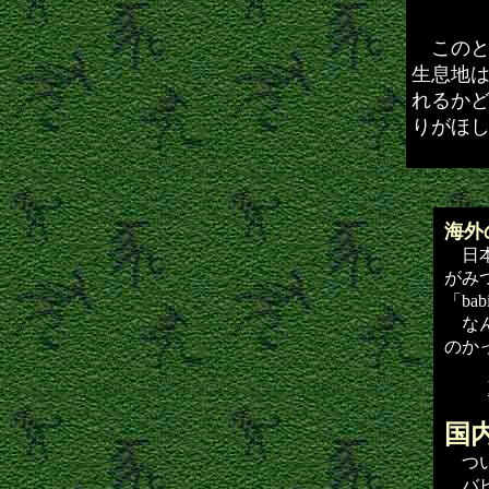
このと
生息地
れるか
りがほ
海外
日本
がみ
「ba
なん
のか
国
つい
バビ