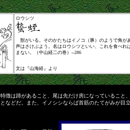
ロウシツ
獣がいる。そのかたちはイノコ（豚）のようで角が
声はさけぶよう。名はロウシツといい、これを食べれ
まない。（中山経二の巻）--286
文は『山海経』より
特徴は蹄があること、尾は先だけ房になっていること
ことなどだ。また、イノシシならば首筋のたてがみが目
。