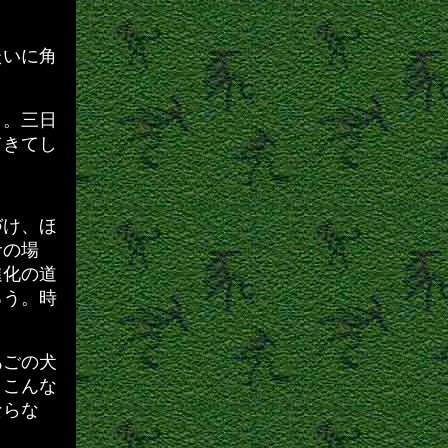
たいに角
）。三日
てきてし
づけ、ほ
サの場
進化の道
ろう。時
あごの犬
。こんな
ならな