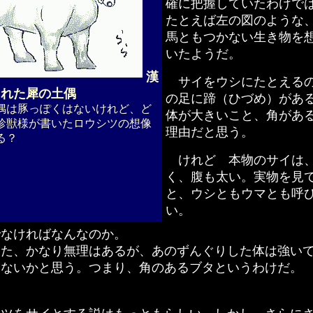
確に把握していたわけで
たとえば左の図のような
馬ともつかない生き物を
いたようだ。
漢
サイをウシにたとえる
られた犀の土偶
の足に蹄（ひづめ）があ
は豚っぽくはないけれど、ど
体が大きいこと、角があ
珍獣様が書いたロウシツの想像
理由だと思う。
る？
けれど 本物のサイは
く、腹も太い。実物を見
と、ウシともウマとも呼
い。
なければなんなのか。
た、かなり無理はあるが、あのずんぐりした体は強い
はないかと思う。つまり、角のあるブタというわけだ。