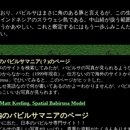
おり、バビルサはまさに角のある豚と言えるが、この
はインドネシアのスラウェシ島である。中山経が扱う範
どうかあやしい。これと断定するにはもう一歩ふみこん
しい。
のバビルサマニア(？)のページ
のサイトを検索してみたが、バビルサの写真が見られるよう
つからなかった（1999年現在）。仕方ないので海外のサイトか
birusa」でひいてみると、このページがヒットした。
せ英語なので何が書いてあるのかよーわかりませんが、バビ
っこいいお写真が見られます。
Matt Keeling, Spatial Babirusa Model
内のバビルサマニアのページ
に出た、日本のバビルサ専門サイト！！
ルサの美しい写真がいっぱい。貴重な資料がたくさんありま