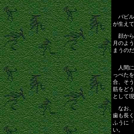
バビル
が生え
顔から
月のよ
まうの
人間に
っぺた
合、そ
筋をど
として
なお、
歯も長
ふうに
い。