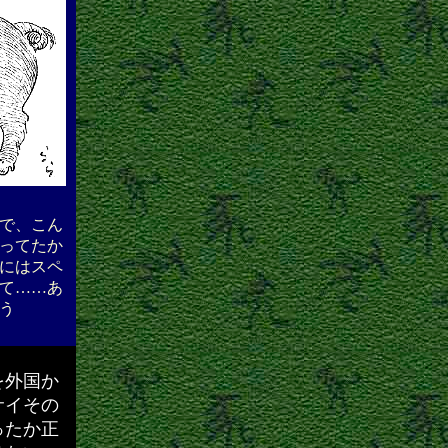
で、こん
ってたか
にはスペ
て……あ
う
を外国か
サイその
ったか正