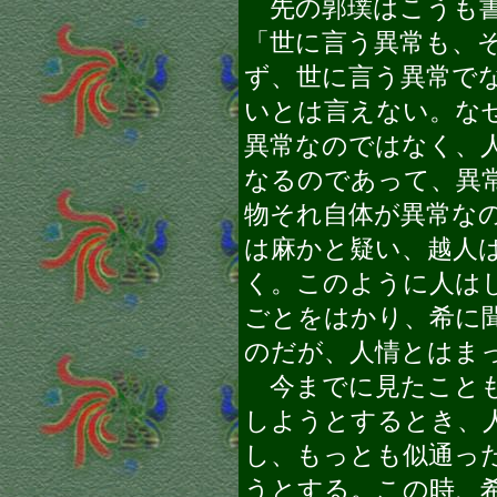
先の郭璞はこうも書
「世に言う異常も、
ず、世に言う異常で
いとは言えない。な
異常なのではなく、
なるのであって、異
物それ自体が異常な
は麻かと疑い、越人
く。このように人は
ごとをはかり、希に
のだが、人情とはま
今までに見たことも
しようとするとき、
し、もっとも似通っ
うとする。この時、