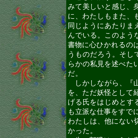
みて美しいと感じ、
に、わたしもまた、
同じようにあたりま
んでいる。このよう
書物に心ひかれるの
うものだろう。そし
らかの私見を述べた
だ。
しかしながら、『山
を、ただ妖怪として
げる氏をはじめとす
も立派な仕事をすで
わたしは、他にない
かった。