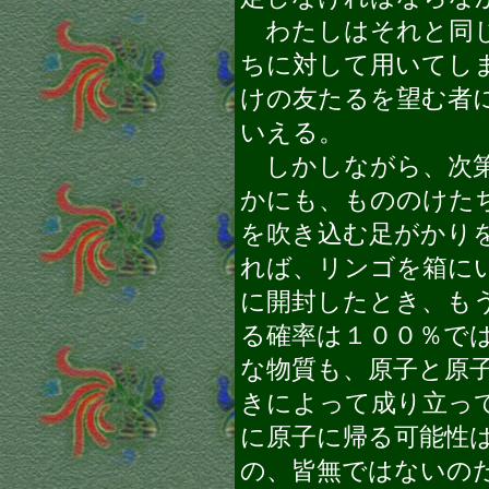
わたしはそれと同じ
ちに対して用いてし
けの友たるを望む者
いえる。
しかしながら、次第
かにも、もののけた
を吹き込む足がかり
れば、リンゴを箱に
に開封したとき、も
る確率は１００％で
な物質も、原子と原
きによって成り立っ
に原子に帰る可能性
の、皆無ではないの