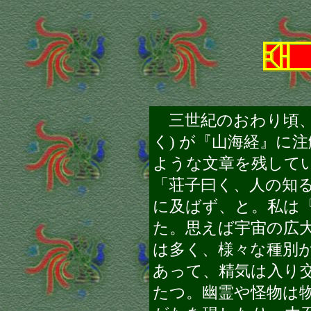
三世紀のおわり頃、
く) が『山海経』に
ような文章を残して
「荘子曰く、人の知
に及ばず、と。私は
た。思えば宇宙の広
は多く、様々な種別
あって、精気は入り
たつ。幽霊や怪物は