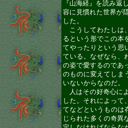
『山海経』を読み返
容に見慣れた世界が
した。
こうしてわたしは、
るという形でこの本
てやったりという思
ている。なぜなら、
の姿で愛するのであ
のものに変えてしま
いないからなのだ。
人はその好奇心によ
した。それによって
てなどというものは
じられた多くの奇異
定しなければならな