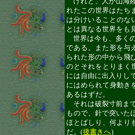
けれど、人が山海経
れたこの世界はたち
は分けいることのな
とは異なる世界をも
世界は今も、多くの
である。また形を与
られた形の中から飛
のとそれをとりまく
には自由に出入りし
にはめられて身動き
あるはずだ。
それは破裂寸前まで
もので、針で突いた
ほとばしり、何より
だ。(
後書きへ
)