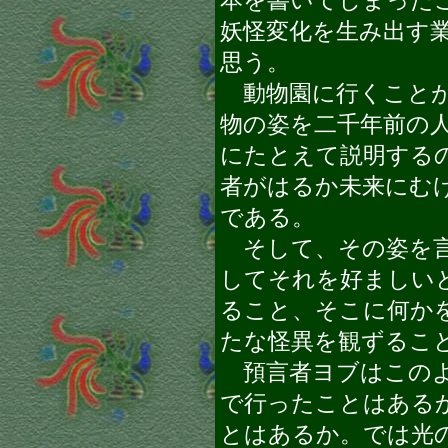
本を書いてしまった
妖怪変化を生み出す
思う。
動物園に行くことが
物の姿を二千年前の
にたとえて説明する
者がはるか未来にむ
である。
そして、その姿を言
してそれを好ましい
ること、そこに何か
たな怪異を観ずるこ
預言者ヨブはこのよ
で行ったことはある
とはあるか。では光