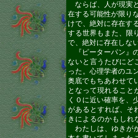
ならば、人が現実と
在する可能性が限り
けで、絶対に存在す
する世界もまた、限
で、絶対に存在しな
『ピーターパン』の
ないと言うたびにど
った。心理学者のユ
奥底でもちあわせて
となって現れること
く０に近い確率を、
があるとすれば、そ
きによるのかもしれ
わたしは、ゆきがか