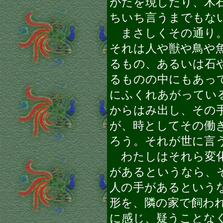
がたを現したり、木
ちいち言うまでもな
まさしくその通り。
それは人や獣や鳥や
るもの、あるいは石
るものの中にもあっ
にふくれあがってい
からはみ出し、その
が、時としてその働
ろう。それが世に言
わたしはそれら変化
があるというなら、
人の手があるという
形を、隣の家で飼わ
に感じ、疑うことな