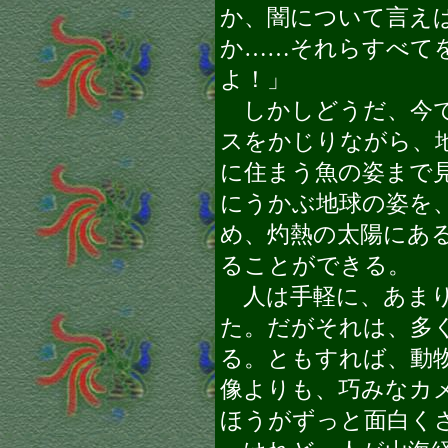
か、闇について言え
か……それらすべて
よ！」
しかしどうだ、今で
スをかじりながら、
に住まう魚の姿まで
にうかぶ地球の姿を
め、灼熱の太陽にあ
ることができる。
人は手軽に、あまり
た。だがそれは、多
る。ともすれば、動
像よりも、巧みなカ
ほうがずっと面白く