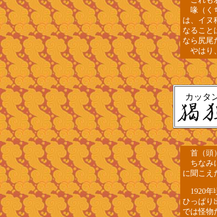
喙（くち
は、イヌ
なること
なら尻尾
やはり、
カッタ
首（頭）
ちなみに
に聞こえ
1920
ひっぱり
では怪物