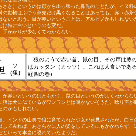
さき）というのは顔から出っ張った鼻先のことだが、イヌ科
科の動物はふつう鼻先だけ黒くなることはあっても、赤（赤茶
はないと思う。目が赤いということは、アルビノかもしれない
だけ特に白いというのも変だ。
手がかりが少なくてわからない。
狼のようで赤い首、鼠の目、その声は豚
ン
ソ
はカッタン（カッソ）。これは人食いであ
（狙）
経四の巻）
が赤いというのはともかく、鼠の目というのがよくわからな
狼は犬に似ているがワンワンとは鳴かないそうだ。唸り声が
たのかもしれない。
年頃、インドの山奥で狼に育てられた少女が発見されたが、白日
出してみれば、あきらかに人の姿をしているにもかかわらず、
だといって本当に恐れていたようだ。