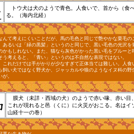
トウ犬は犬のようで青色。人食いで、首から（食
る。（海内北経）
んて考えにくいことだが、馬の毛色と同じで艶やかな栗毛の
。あるいは「緑の黒髪」というのと同じで、黒い毛色の光沢を
のかもしれない。また、猫なら灰色がかった黒い毛をブルーと
そう考えると、「青い」というのは不自然な表現ではない。
これだけでは手がかりが少なすぎて正体当ては難しい。人食
ら飼い犬ではなく野犬か、ジャッカルや狼のようなイヌ科の野
いが。
膜犬（未詳・西域の犬）のようで赤い喙、赤い目
これが現れると邑（くに）に火災がおこる。名はイ
山経十一の巻）
悪な生き物だ。