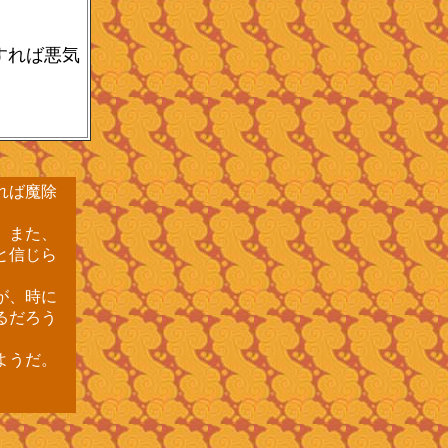
すれば悪気
れば魔除
。また、
と信じら
が、時に
るだろう
ようだ。