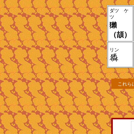
ダツ ケ
ツ
獺
（頡）
リン
これ