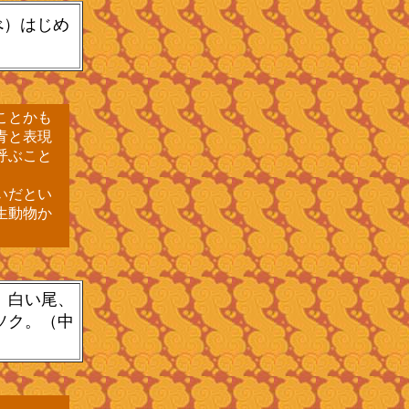
べ）はじめ
ことかも
青と表現
呼ぶこと
いだとい
生動物か
、白い尾、
ソク。（中