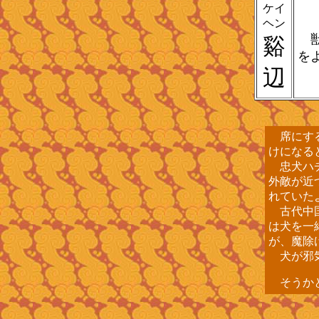
ケイ
ヘン
獣
谿
を
辺
席にする
けになる
忠犬ハチ
外敵が近
れていた
古代中国
は犬を一
が、魔除
犬が邪気
そうかと