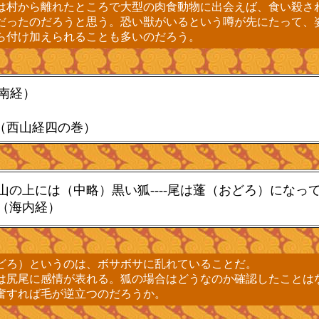
村から離れたところで大型の肉食動物に出会えば、食い殺さ
だったのだろうと思う。恐い獣がいるという噂が先にたって、
ら付け加えられることも多いのだろう。
南経）
（西山経四の巻）
山の上には（中略）黒い狐----尾は蓬（おどろ）になっ
（海内経）
ろ）というのは、ボサボサに乱れていることだ。
尻尾に感情が表れる。狐の場合はどうなのか確認したことは
奮すれば毛が逆立つのだろうか。