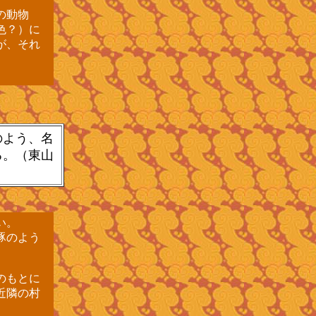
の動物
色？）に
が、それ
のよう、名
る。（東山
い。
豚のよう
のもとに
近隣の村