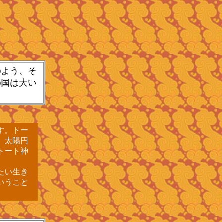
よう、そ
の国は大い
す。トー
、太陽円
トート神
たい生き
いうこと