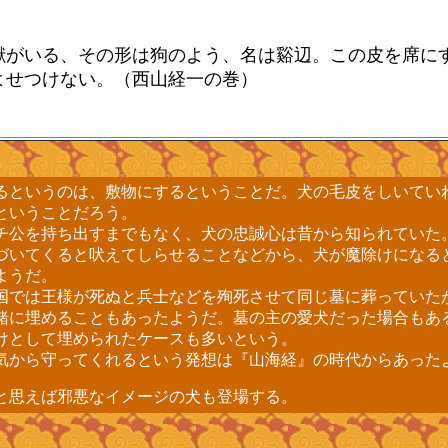
がいる、その形は狗のよう、名は谿辺。この皮を席に
よせつけない。（西山経一の巻）
というのは、敷物にするということだ。犬の毛皮をしいてい
ということだろう。
公を持ち出すまでもなく、犬の忠誠心は昔から知られていた
づいてくると吠えてしらせることなどから、犬が魔除けになる
ようだ。
では王様が死ぬと兵士などを殉死させて同じ墓に葬っていた
緒に埋めることもあったようだ。墓の主の愛犬だった場合もあ
けとして埋められたケースも多いという。
から守ってくれるという発想は『山海経』の時代からあった
思えば邪悪なイメージの犬も登場する。