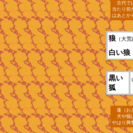
古代では
当たり前
はあとか
狼
（大荒
白い狼
黒い
狐
蓬（おど
犬や猫は
やはり興