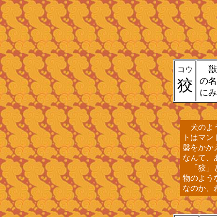
獣
コウ
の名
狡
にみ
犬のよう
トはマン
盤をかか
なんて、
「狡」と
物のよう
なのか、