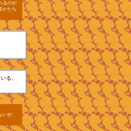
れるのが
姿かたち
ている。
ないが、