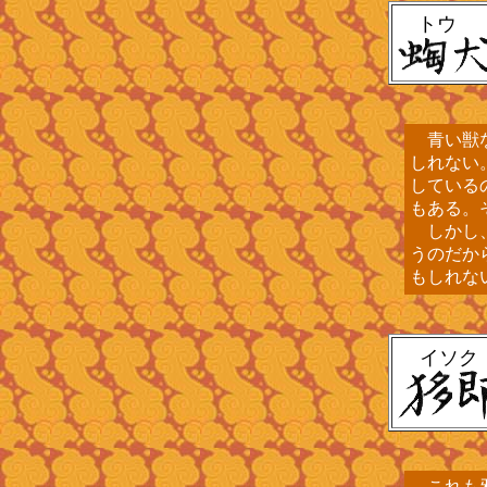
トウ
青い獣な
しれない
している
もある。
しかし、
うのだか
もしれな
イソク
これも邪