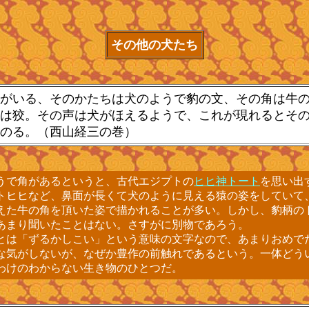
その他の犬たち
がいる、そのかたちは犬のようで豹の文、その角は牛の
は狡。その声は犬がほえるようで、これが現れるとそ
のる。（西山経三の巻）
で角があるというと、古代エジプトの
ヒヒ神トート
を思い出
トヒヒなど、鼻面が長くて犬のように見える猿の姿をしていて
えた牛の角を頂いた姿で描かれることが多い。しかし、豹柄の
あまり聞いたことはない。さすがに別物であろう。
は「ずるかしこい」という意味の文字なので、あまりおめで
な気がしないが、なぜか豊作の前触れであるという。一体どう
わけのわからない生き物のひとつだ。