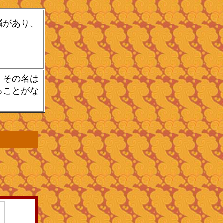
鱗があり、
、その名は
ることがな