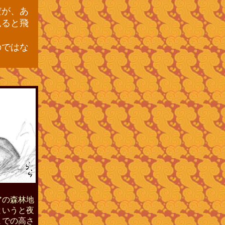
だが、あ
見ると飛
のではな
アの森林地
というと夜
までの高さ