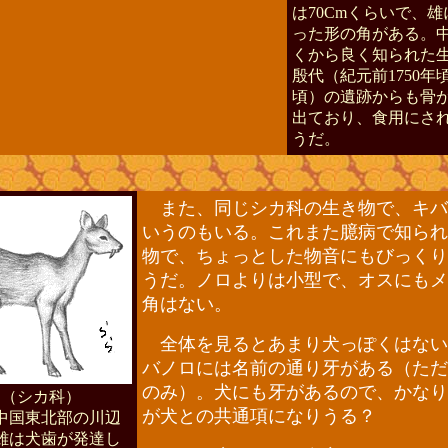
は70Cmくらいで、
った形の角がある。
くから良く知られた
殷代（紀元前1750年頃
頃）の遺跡からも骨
出ており、食用にさ
うだ。
また、同じシカ科の生き物で、キバ
いうのもいる。これまた臆病で知られ
物で、ちょっとした物音にもびっくり
うだ。ノロよりは小型で、オスにもメ
角はない。
全体を見るとあまり犬っぽくはない
バノロには名前の通り牙がある（ただ
のみ）。犬にも牙があるので、かなり
ロ
（シカ科）
が犬との共通項になりうる？
国東北部の川辺
雄は犬歯が発達し