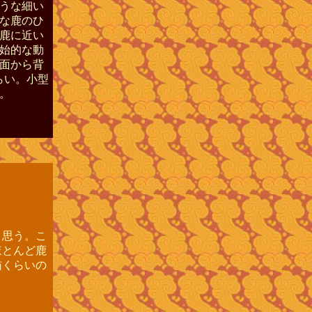
うな細い
な鹿のひ
鹿に近い
始的な動
面から背
らい。小型
。
思う。こ
ほとんど鹿
猫くらいの