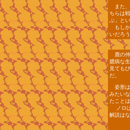
また、
ちらは
ぶ」と
もしか
いだろ
鹿の仲
臆病な
見ても
だ。
姿形は
みたい
たこと
ノロ
解説は