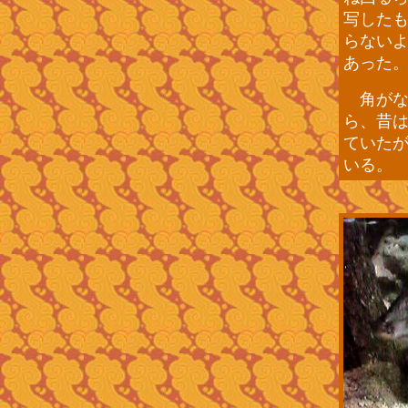
写した
らない
あった
角がな
ら、昔
ていた
いる。