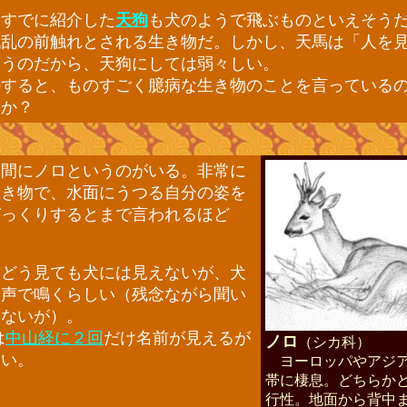
すでに紹介した
天狗
も犬のようで飛ぶものといえそう
戦乱の前触れとされる生き物だ。しかし、天馬は「人を
いうのだから、天狗にしては弱々しい。
すると、ものすごく臆病な生き物のことを言っている
うか？
間にノロというのがいる。非常に
生き物で、水面にうつる自分の姿を
びっくりするとまで言われるほど
どう見ても犬には見えないが、犬
な声で鳴くらしい（残念ながら聞い
はないが）。
は
中山経に２回
だけ名前が見えるが
ノロ
（シカ科）
ない。
ヨーロッパやアジ
帯に棲息。どちらか
行性。地面から背中