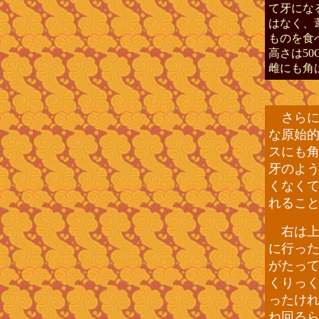
て牙にな
はなく、
ものを食
高さは5
雌にも角
さらに
な原始
スにも
牙のよ
くなく
れるこ
右は上
に行っ
がたっ
くりっ
ったけ
ね回る