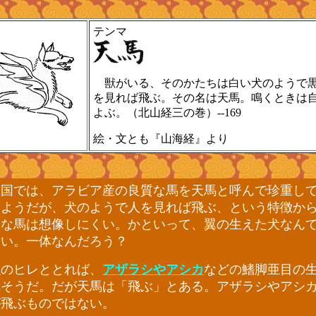
テンマ
獣がいる、そのかたちは白い犬のようで
を見れば飛ぶ。その名は天馬。鳴くときは
よぶ。（北山経三の巻）--169
絵・文とも『山海経』より
国では、アラビア産の良質な馬を天馬と呼んで珍重し
るようだが、犬のようで人を見れば飛ぶ、という特徴か
派な馬は想像しにくい。かといって、翼の生えた犬なん
ない。一体なんだろう？
のヒレととれば、
アザラシやアシカ
などの鰭脚亜目の
れそうだ。だが天馬は「飛ぶ」とある。アザラシやアシ
が飛ぶものではない。