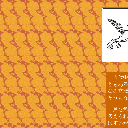
古代中
ともあ
なる立
そうも
翼を魚
考えら
はする