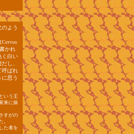
犬のよう
rvus
て書かれ
色く白い
鹿だし、
て呼ばれ
うに思う
という王
家来に操
さすがの
た。
した者を