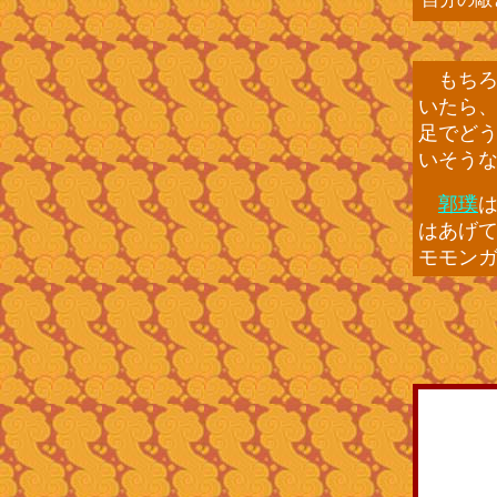
もちろ
いたら
足でど
いそう
郭璞
はあげ
モモン