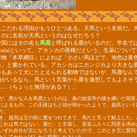
こだわる理由がもうひとつある。天馬という名前だ。
うのに名前が天馬というのはなぜだろう？
国にはその名も
馬鹿
と呼ばれる鹿がいるのだ。学名ではCe
hus malalといって、アカシカの亜種だという。生薬につい
書物『本草綱目』によれば「小さい馬ほどで、地色は黄
る」と書かれている。アカシカはニホンジカより大きな
角もあって犬にたとえられる動物ではないが、馬鹿なん
物がいるなら、馬という言葉から鹿を連想してもよさそ
……（ちょっと無理がある？）。
、愚かな人を馬鹿というのは、秦の始皇帝の後を継いだ胡亥
によるもの。この王様はちと頭が弱かったようで、趙高という
た。
、趙高は王の前に鹿をつれてきて、馬だと言って献上した。
これは馬ではない、鹿だ」と主張し、居並ぶ人々に同意を求め
ずれ自分が王になろうと考えていたので、このとき王に賛同
としてかたっぱしから暗殺したという。