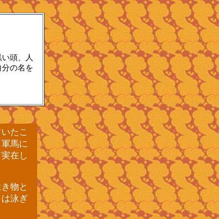
黒い頭、人
自分の名を
ていたこ
ら軍馬に
て実在し
生き物と
カは泳ぎ