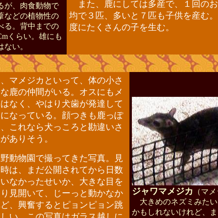
また、鹿にしては多産で、１回のお
るが、肉食動物で
均で３匹、多いと７匹も子供を産む。
葦などの植物性の
べる。背中までの
度にたくさんの子を生む。
0Cmくらい。雄にも
はない。
、マメジカといって、体の小さ
的な鹿の仲間がいる。オスにもメ
角はなく、やはり犬歯が発達して
うになっている。顔つきも鹿っぽ
て、これなら犬っころと勘違いさ
とがありそう。
野動物園で撮ってきた写真。見
た時は、まだ公開されてから日数
ていなかったせいか、大きな目を
ジャワマメジカ
（マメ
くり見開いて、じーっと動かなか
大きめのネズミみたい
れど、興奮するとピョンピョン跳
かもしれないけれど、ま
らしい。この写真はガラス越しに