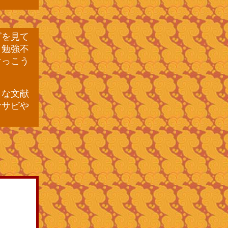
ビを見て
。勉強不
けっこう
うな文献
ササビや