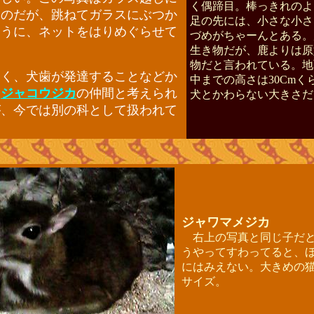
く偶蹄目。棒っきれのよ
ものだが、跳ねてガラスにぶつか
足の先には、小さな小さ
ように、ネットをはりめぐらせて
づめがちゃーんとある。
。
生き物だが、鹿よりは原
物だと言われている。地
く、犬歯が発達することなどか
中までの高さは30Cmく
は
ジャコウジカ
の仲間と考えられ
犬とかわらない大きさだ
が、今では別の科として扱われて
ジャワマメジカ
右上の写真と同じ子だと
うやってすわってると、
にはみえない。大きめの
サイズ。