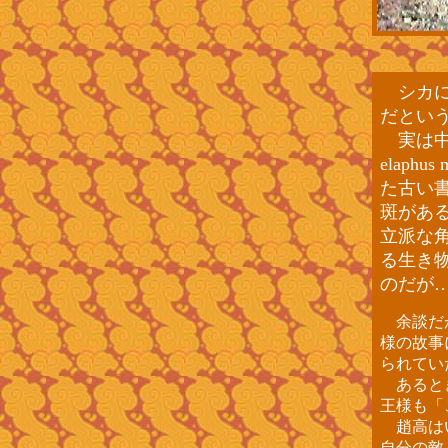
シカに
だとい
実は中
elap
た古い
斑があ
立派な
る生き
のだが
余談だが
様の故事
られてい
あるとき
王様も「
趙高はい
自分の敵