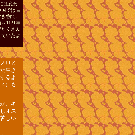
雄には変わ
中国では古
生き物で、
～1121年
がたくさん
れていたよ
ノロと
た生き
するよ
スにも
が、キ
しオス
苦しい