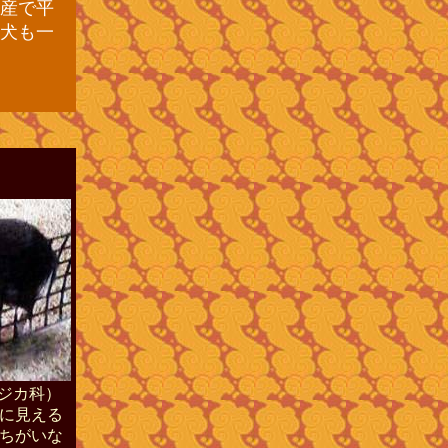
産で平
犬も一
ジカ科）
に見える
ちがいな