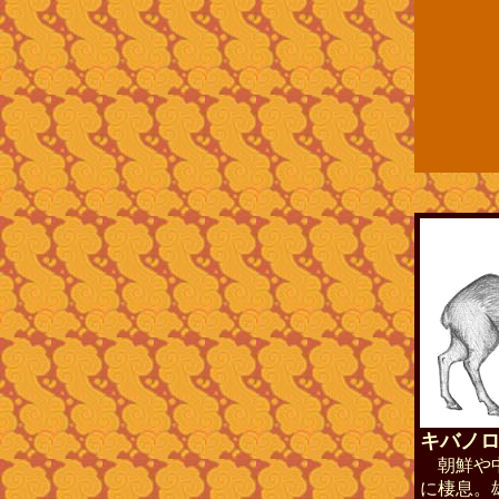
キバノ
朝鮮や中
に棲息。