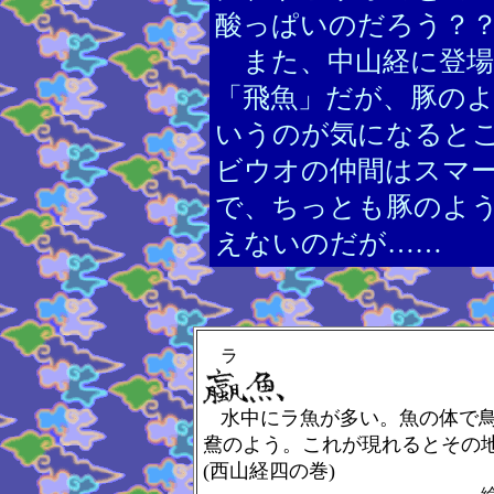
酸っぱいのだろう？
また、中山経に登場
「飛魚」だが、豚の
いうのが気になると
ビウオの仲間はスマ
で、ちっとも豚のよ
えないのだが……
ラ
水中にラ魚が多い。魚の体で
鴦のよう。これが現れるとその
(西山経四の巻)