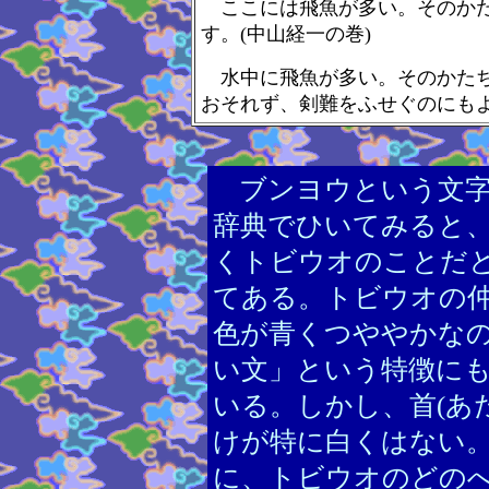
ここには飛魚が多い。そのかた
す。(中山経一の巻)
水中に飛魚が多い。そのかたち
おそれず、剣難をふせぐのにもよ
ブンヨウという文
辞典でひいてみると
くトビウオのことだ
てある。トビウオの
色が青くつややかな
い文」という特徴に
いる。しかし、首(あ
けが特に白くはない
に、トビウオのどの