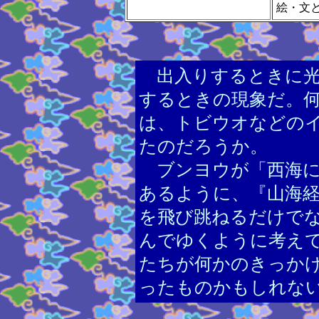
絵・文
出入りするときに光
するときの現象だ。
は、トビウオなどの
たのだろうか。
ブンヨウが「
西海
あるように、『山海
を飛び跳ねるだけで
んでゆくように考え
たちが何かのきっか
ったものかもしれな