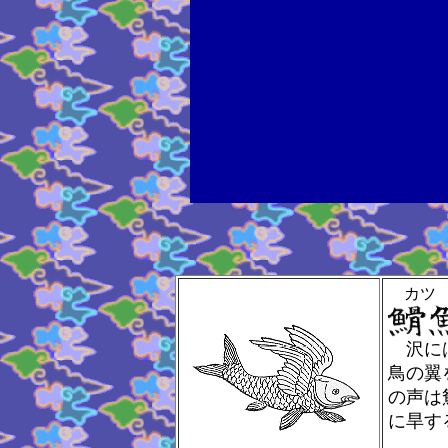
カツ
沢には
鳥の翼
の声は
に旱す