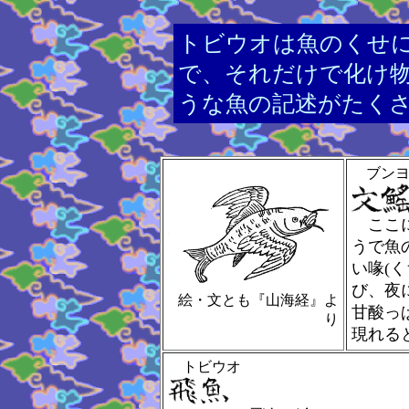
トビウオは魚のくせ
で、それだけで化け
うな魚の記述がたく
ブンヨ
ここに
うで魚
い喙(
び、夜
絵・文とも『山海経』よ
甘酸っ
り
現れる
トビウオ