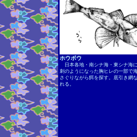
ホウボウ
日本各地・南シナ海・東シナ海
刺のようになった胸ヒレの一部で
さぐりながら餌を探す。底引き網
れる。