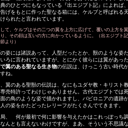
教典のひとつにもなっている『出エジプト記』によれば
お告げをもとに作った聖なる箱には、ケルブと呼ばれる
付けられたと言われています。
して、ケルブはその二つの翼を上方に広げて、覆いの上方を
り、その顔は互いの方に向かっているように。（出エジプト記 
0節より）
の姿には諸説あって、人型だったとか、獣のような姿
ろいろに言われていますが、とにかく彼らには翼があっ
面で翼のある聖なる生き物
の伝説は、けっこう古い時代
ですね。
、翼のある聖獣の伝説は、なにもユダヤ教・キリスト
の専売特許ってわけじゃありません。古代エジプトでは
人面の鳥のような姿で描かれますし、バビロニアの遺跡
や人の姿をかたどったレリーフがたくさんでてきます。
局、 何が最初で何に影響を与えたかはこれっぽっち
ゃなんとも言えないわけですが、まあ、そういう不思議