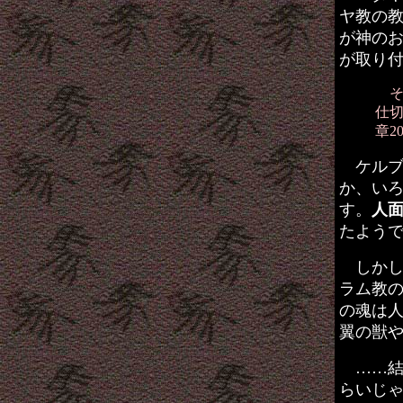
ヤ教の
が神の
が取り
そ
仕切
章2
ケルブ
か、い
す。
人
たよう
しかし
ラム教
の魂は
翼の獣
……結
らいじ