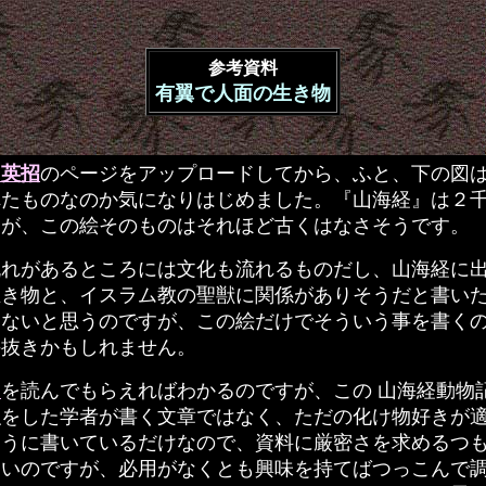
参考資料
有翼で人面の生き物
と英招
のページをアップロードしてから、ふと、下の図
れたものなのか気になりはじめました。『山海経』は２
すが、この絵そのものはそれほど古くはなさそうです。
れがあるところには文化も流れるものだし、山海経に
生き物と、イスラム教の聖獣に関係がありそうだと書い
はないと思うのですが、この絵だけでそういう事を書く
手抜きかもしれません。
き
を読んでもらえればわかるのですが、この 山海経動物記
強をした学者が書く文章ではなく、ただの化け物好きが
そうに書いているだけなので、資料に厳密さを求めるつ
ないのですが、必用がなくとも興味を持てばつっこんで