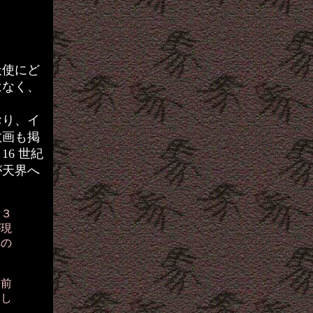
天使にど
はなく、
おり、イ
教画も掲
6 世紀
が天界へ
１３
が現
への
名前
まし