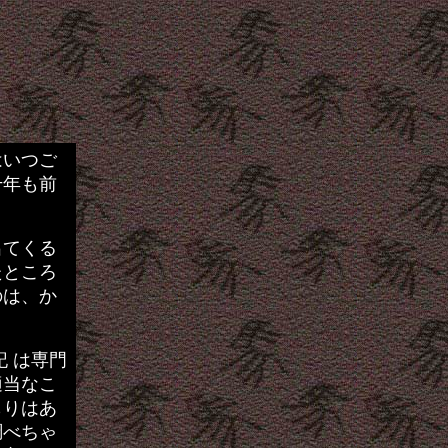
はいつご
千年も前
出てくる
たところ
のは、か
 は専門
適当なこ
もりはあ
調べちゃ