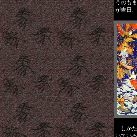
うのも
が吉日
しかた
いてい