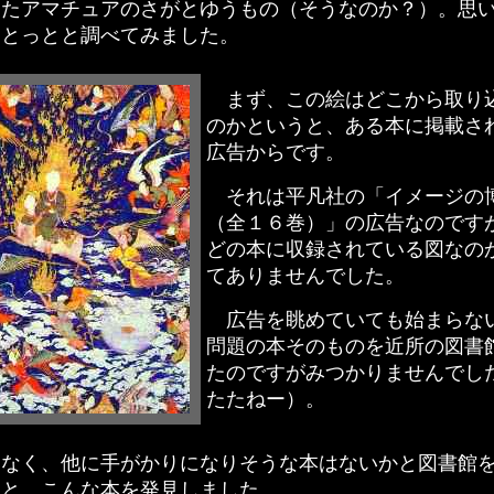
またアマチュアのさがとゆうもの（そうなのか？）。思
、とっとと調べてみました。
まず、この絵はどこから取り
のかというと、ある本に掲載さ
広告からです。
それは平凡社の「イメージの
（全１６巻）」の広告なのです
どの本に収録されている図なの
てありませんでした。
広告を眺めていても始まらな
問題の本そのものを近所の図書
たのですがみつかりませんでし
たたねー）。
なく、他に手がかりになりそうな本はないかと図書館
ると、こんな本を発見しました。