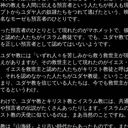
、神の教えを人間に伝える預言者という人たちが何人も
ジプトからユダヤ人の奴隷たちをつれて逃げたという、
有名なモーゼも預言者のひとりです。
った預言者のひとりとして現れたのがマホメットで、
者と認めた人たちがイスラム教徒です。でも、ユダヤ教
トを正しい預言者として認めてはいないようです。
ユダヤ教には「いずれ人々を苦しみから救う救世主が
教えがありますが、その救世主として現れたのがイエス
。 イエスを救世主と認めた人たちがキリスト教徒と呼
り、それを認めなかった人たちがユダヤ教徒、というこ
つまり、ユダヤ教を信じている人たちは、今でも救世主
ってるというわけ。
わけで、ユダヤ教とキリスト教とイスラム教には、共
使や預言者の伝説がたくさんあったりします。イスラム
リスト教の天使に似ているのは、まあ当然のことですね
教は『山海経』より古い時代からあったものです。ま