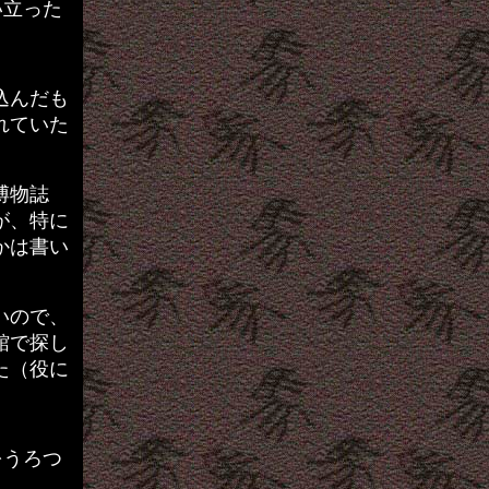
い立った
込んだも
れていた
博物誌
が、特に
かは書い
いので、
館で探し
た（役に
をうろつ