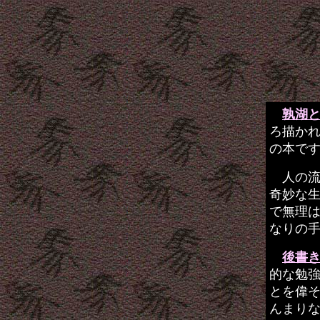
孰湖
ろ描か
の本で
人の流
奇妙な
で無理
なりの
後書
的な勉
とを偉
んまり