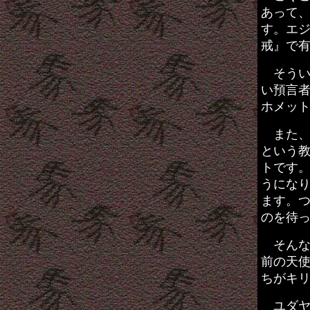
あって
す。エ
戒』で
そうい
い預言
ホメッ
また、
という
トです
うにな
ます。
のを待
そんな
前の天
ちがキ
ユダヤ