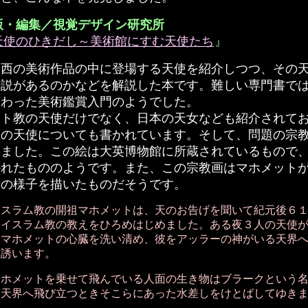
版・編集／視覚デザイン研究所
天使のひきだし～美術館にすむ天使たち
』
西の美術作品の中に登場する天使を紹介しつつ、その
伝説があるのかなどを解説した本です。難しい専門書で
変わった美術鑑賞入門のようでした。
ト教の天使だけでなく、日本の天女なども紹介されて
教の天使についても書かれています。そして、問題の宗
ました。この絵は大英博物館に所蔵されているもので、1
かれたもののようです。また、この宗教画はマホメット
時の様子を描いたものだそうです。
スラム教の開祖マホメットは、天のお告げを聞いて紀元後６
にイスラム教の教えをひろめはじめました。ある夜３人の天使
てマホメットの心臓を洗い清め、彼をアッラーの神がいる天界
に誘います。
ホメットを乗せて飛んでいる人面の生き物はブラークという
、天界へ飛び立つときそこらにあった水差しをけとばしてゆき
。