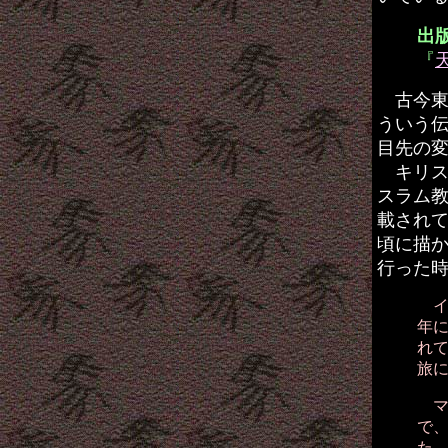
出
『
古今東
ういう
目先の
キリス
スラム
載されて
頃に描
行った
イ
年
れ
旅
マ
で
た