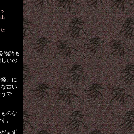
アッ
、出
し
った
る物語も
新しいの
海経』に
うな古い
そうで
たものな
です。
のがまず