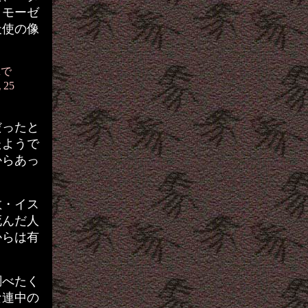
、モーゼ
天使の像
翼で
25
だったと
たようで
からあっ
教・イス
死んだ人
からは有
調べたく
な連中の