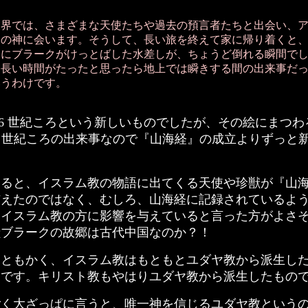
界では、さまざまな天使たちや過去の預言者たちと出会い、
ーの神に会います。そうして、長い旅を終えて家に帰り着くと
けにブラークがけっとばした水差しが、ちょうど倒れる瞬間で
。長い時間がたったと思ったら地上では瞬きする間の出来事だ
いうわけです。
6 世紀ころという新しいものでしたが、その絵にまつわ
7 世紀ころの出来事なので『山海経』の成立よりずっと
ると、イスラム教の物語に出てくる天使や珍獣が『山
与えたのではなく、むしろ、山海経に記録されているよ
、イスラム教の方に影響を与えていると言った方がよさ
獣ブラークの故郷は古代中国なのか？！
ともかく、イスラム教はもともとユダヤ教から派生し
うです。キリスト教もやはりユダヤ教から派生したもの
く大ざっぱに言うと、唯一神を信じるユダヤ教という