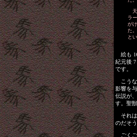
天
ラ
が
た
と
絵も 1
紀元後 
です。
こうな
影響を
伝説が
す。聖
それは
のだそ
ごくご