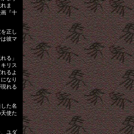
現れま
映画『十
彼を正し
では彼マ
現れる」
・キリス
ばれるよ
とになり
が現れる
通した名
の天使た
。
た、ユダ