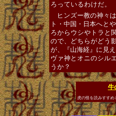
ろっているわけだ。
ヒンズー教の神々は
ト・中国・日本へと
ろからウシやトラと
ので、どちらがどう
が、『山海経』に見
ヴァ神とオニのシル
うか？
牛
虎の怪を読みすすめ