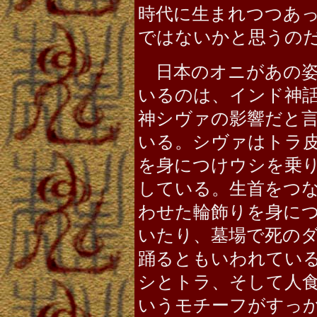
時代に生まれつつあ
ではないかと思うの
日本のオニがあの姿
いるのは、インド神
神シヴァの影響だと
いる。シヴァはトラ
を身につけウシを乗
している。生首をつ
わせた輪飾りを身に
いたり、墓場で死の
踊るともいわれてい
シとトラ、そして人
いうモチーフがすっ