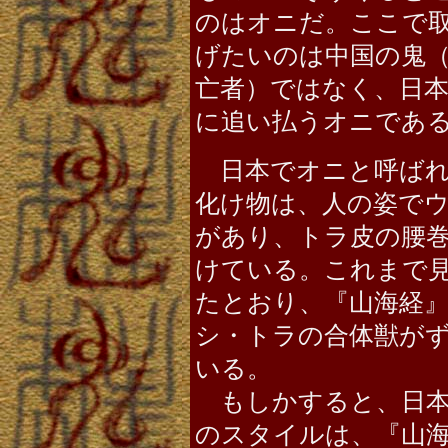
のはオニだ。ここで
げたいのは中国の鬼
亡者）ではなく、日
に追い払うオニであ
日本でオニと呼ばれ
化け物は、人の姿で
があり、トラ皮の腰
けている。これまで
たとおり、『山海経
シ・トラの合体獣が
いる。
もしかすると、日本
のスタイルは、『山