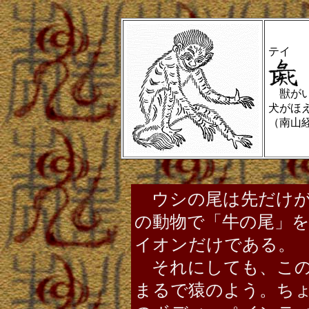
テイ
獣がい
犬がほ
（南山経
ウシの尾は先だけが
の動物で「牛の尾」
イオンだけである。
それにしても、この
まるで猿のよう。ち