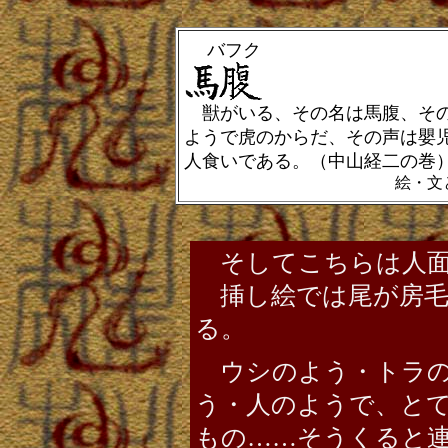
バフク
獣がいる、その名は馬腹、その
ようで虎のからだ、その声は嬰
人食いである。（中山経二の巻）--
絵・文
そしてこちらは人面
挿し絵では尾が房毛
る。
ウシのよう・トラ
う・人のようで、と
もの……そうくると