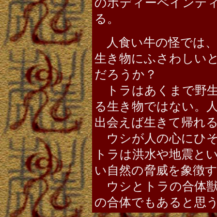
のボディーペインテ
る。
人食い牛の怪では、
生き物にふさわしい
だろうか？
トラはあくまで野生
る生き物ではない。
出会えば生きて帰れ
ウシが人の心にひそ
トラは洪水や地震と
い自然の脅威を象徴
ウシとトラの合体獣
の合体でもあると思