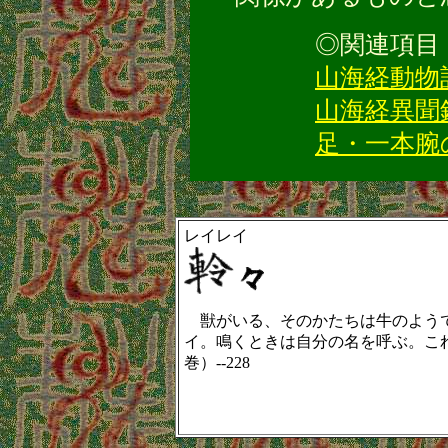
◎関連項目
山海経動物
山海経異聞
足・一本腕
レイレイ
獣がいる、そのかたちは牛のようで
イ。鳴くときは自分の名を呼ぶ。こ
巻）--228