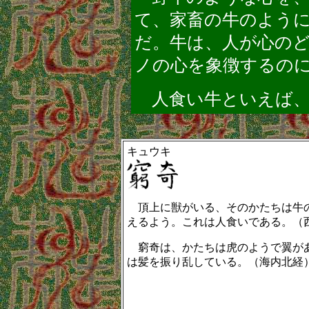
て、家畜の牛のよう
だ。牛は、人が心の
ノの心を象徴するの
人食い牛といえば、
キュウキ
頂上に獣がいる、そのかたちは牛の
えるよう。これは人食いである。（西山
窮奇は、かたちは虎のようで翼があ
は髪を振り乱している。（海内北経）-