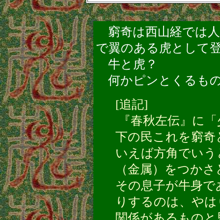
窮奇は西山経では人
で翼のある虎として
牛と虎？
何かピンとくるもの
[追記]
『春秋左伝』に「
下の民これを窮奇
いえば方角でいう
（金属）をつかさ
その息子が牛身で
りするのは、やは
関係があるものと