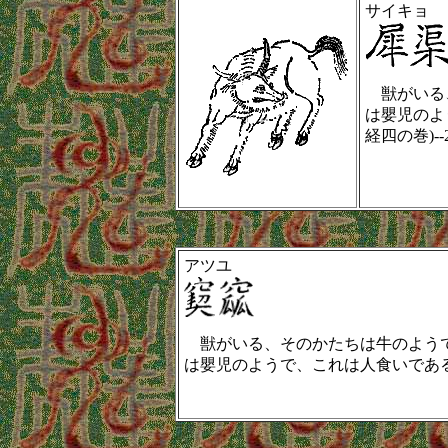
サイキョ
獣がいる
は嬰児のよ
経四の巻)--2
アツユ
獣がいる、そのかたちは牛のようで
は嬰児のようで、これは人食いである。