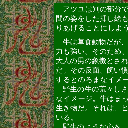
アツユは別の部分で
間の姿をした挿し絵
りあげることにしよ
牛は草食動物だが、
力も強い。そのため
大人の男の象徴とさ
だ。その反面、飼い
するとのろまなイメ
野生の牛の荒々しさ
なイメージ。牛はま
生き物だ。それは、
いる。
野牛のような心を、