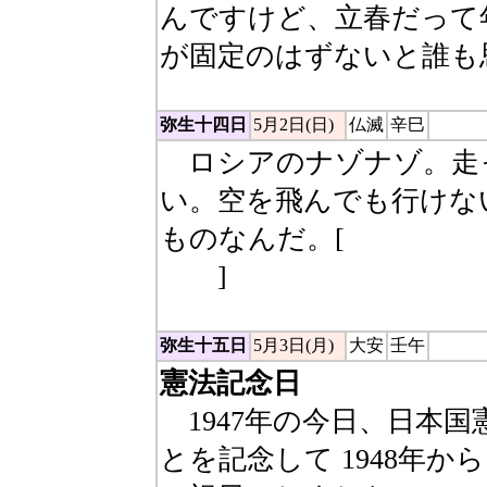
んですけど、立春だって
が固定のはずないと誰も
弥生十四日
5月2日(日)
仏滅
辛巳
ロシアのナゾナゾ。走
い。空を飛んでも行けな
ものなんだ。[
地平線（
ん）
]
弥生十五日
5月3日(月)
大安
壬午
憲法記念日
1947年の今日、日本
とを記念して 1948年