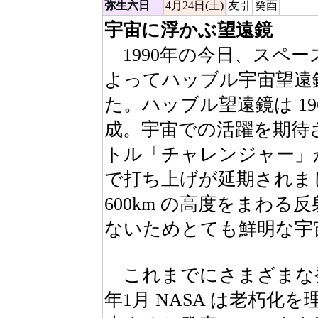
弥生六日
4月24日(土)
友引
癸酉
宇宙に浮かぶ望遠鏡
1990年の今日、スペ
よってハッブル宇宙望遠
た。ハッブル望遠鏡は 19
成。宇宙での活躍を期待さ
トル「チャレンジャー」
で打ち上げが延期されま
600km の高度をまわ
ないためとても鮮明な宇
これまでにさまざまな発
年1月 NASA は老朽