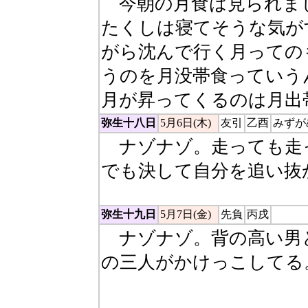
今朝の月食は見られま
たくしは寝てそうな気が
がら沈んで行く月っての
うのを月没帯食っていう
月が昇ってくるのは月出
弥生十八日
5月6日(木)
友引
乙酉
みずが
ナゾナゾ。走っても走
でも決して自分を追い抜
弥生十九日
5月7日(金)
先負
丙戌
ナゾナゾ。背の高い男
の三人がかけっこしてる
い男。三人は時計の針で