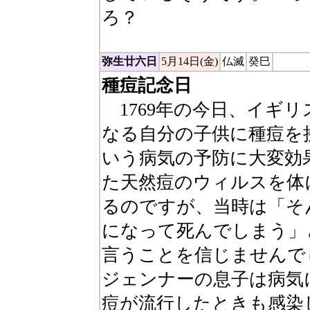
ろ？
弥生廿六日
5月14日(金)
仏滅
癸巳
種痘記念日
1769年の今日、イギリ
なる自分の子供に種痘を
いう病気の予防に大変効
た天然痘のウィルスを体
るのですが、当時は「そ
になって死んでしまう」
言うことを信じませんで
ジェンナーの息子は病気
痘が流行したときも感染