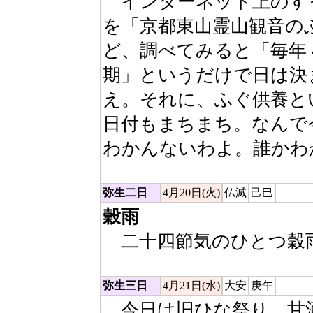
インターネット上のす
を「京都東山霊山観音の
ど、調べてみると「毎年 
期」というだけで日は決
え。それに、ふぐ供養と
日付もまちまち。なんで
わかんないわよ。誰かわ
弥生二日
4月20日(火)
仏滅
己巳
穀雨
二十四節気のひとつ穀
弥生三日
4月21日(水)
大安
庚午
今日は旧ひな祭り。甘