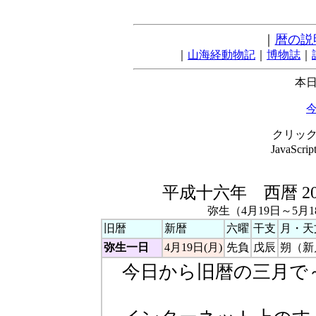
｜
暦の説
｜
山海経動物記
｜
博物誌
｜
本日
クリッ
JavaSc
平成十六年 西暦 2
弥生（4月19日～5月
旧暦
新暦
六曜
干支
月・天
弥生一日
4月19日(月)
先負
戊辰
朔（新
今日から旧暦の三月で