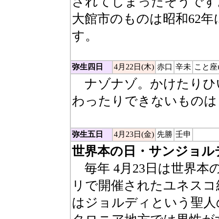
されてしまったそうです
大館市のものは昭和62
す。
弥生四日
4月22日(木)
赤口
辛未
こと座
ナゾナゾ。かけたりひ
わったりできないものは
ひく。布団は「しく」も
弥生五日
4月23日(金)
先勝
壬申
世界本の日・サンジョル
毎年 4月23日は世界本の
リで開催されたユネスコ
はジョルディという聖人