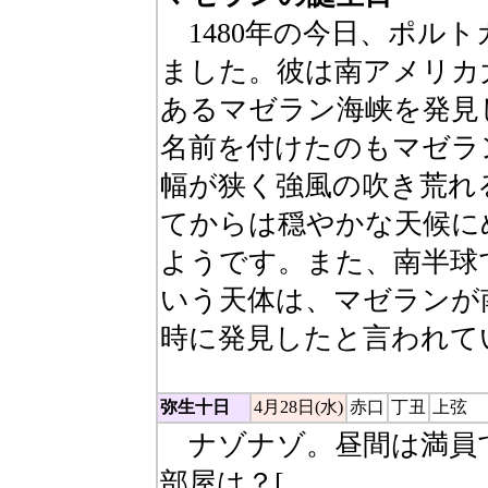
1480年の今日、ポル
ました。彼は南アメリカ
あるマゼラン海峡を発見
名前を付けたのもマゼラ
幅が狭く強風の吹き荒れ
てからは穏やかな天候に
ようです。また、南半球
いう天体は、マゼランが
時に発見したと言われて
弥生十日
4月28日(水)
赤口
丁丑
上弦
ナゾナゾ。昼間は満員
部屋は？[
押し入れ：昼間