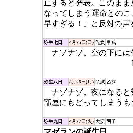
止すると発表。このまま
なってしまう運命とのこ
早すぎる！」と反対の声
弥生七日
4月25日(日)
先負
甲戌
ナゾナゾ。空の下には何
ラシド…ソラの下はファ
弥生八日
4月26日(月)
仏滅
乙亥
ナゾナゾ。夜になると
部屋にもどってしまうも
弥生九日
4月27日(火)
大安
丙子
マゼランの誕生日