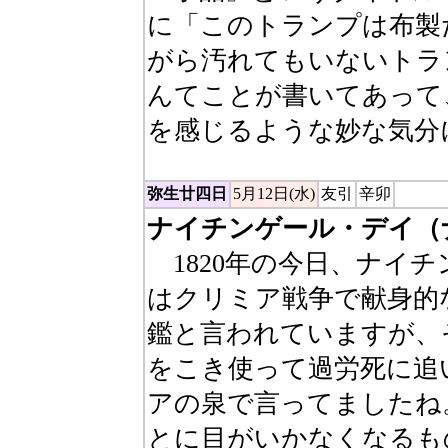
に「このトランプは布製
がら汚れてもいないトラ
んてことが書いてあって
を感じるような妙な気分
弥生廿四日
5月12日(水)
友引
辛卯
ナイチンゲール・デイ（
1820年の今日、ナイ
はクリミア戦争で献身的
鑑と言われていますが、
をこき使って過労死に追
アの泉で言ってましたね
とに目がいかなくなるも