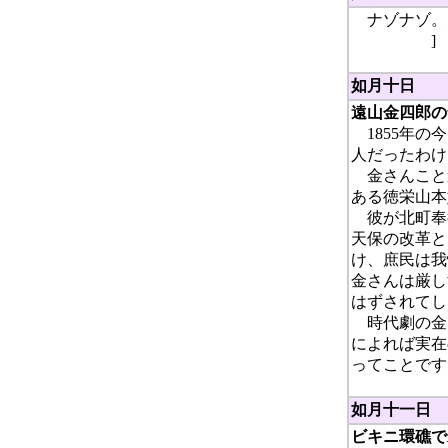
ナゾナゾ。
いかけない
]
如月十日
遠山金四郎の
1855年の
人だったわけ
金さんこと
ある徳栄山本
彼が北町奉
天保の改革と
け、庶民は我
金さんは厳し
はずされてし
時代劇の金
によれば実在
ってことです
如月十一日
ビキニ環礁で