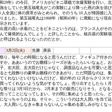
昭和29年）の今日、アメリカがビキニ環礁で水爆実験を行い、北東
漁をしていた第五福竜丸がこの実験により降った死の灰を浴び
3 人全員に体の異常がみとめられ、そのうち 10 人が帰国後に入
りました。第五福竜丸は1968年（昭和43年）に廃船になり現
示されています。
出度の高い水着のことをビキニというのは、フランス人がその
んて爆発的なんでしょう」と評したことから、核兵器の実験場
と呼ばれるようになったのだとか。
3月2日(火)
先勝
庚辰
祭り。毎年この時期になると思うんだけど、フィギュア付きの
すか。ああいうのでお雛様シリーズがあったらいいなぁと。お
子、右大臣、左大臣だけじゃなく、調度品なんかも可愛いと思
ると七段飾りの豪華お雛様のできあがり。ただ問題なのは、集
てくれないといけないんだけど、前の年の 12 月からクリスマ
買ってくれないような気がするでしょ。売り出すとしたら 1 
な祭りは 3月3日だから、2月末までの販売になりそう。とな
売ってことになってしまい、その間に集めようと思ったら、ど
になっちゃうのよね。そりゃ、こういうのは大人買いを当て込
、大人買いしなきゃ集まらないんじゃ集める楽しみがなくなっ