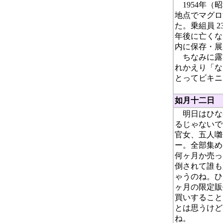
1954年（
地点でマグロ
た。乗組員 2
年後に亡くな
内に保存・展
ちなみに露
れかえり「な
とってビキニ
如月十二日
明日はひな
るじゃないで
官女、五人囃
ー。全部集め
何ヶ月か売っ
倒されて誰も
ゃうのね。ひ
ヶ月の限定販
買いすること
とは思うけど
ね。