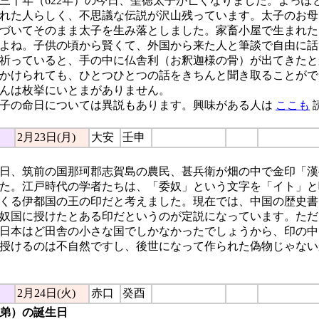
十年（622年）の今日、聖徳太子が亡くなりました。よっぽ
れた人らしく、不思議な伝説が沢山残っています。太子のお母
づいてそのまま太子を生み落としました。家畜小屋で生まれた
よね。子供の頃から賢くて、外国から来た人と筆談で自由に話
祈っていると、手の中に仏舎利（お釈迦様の骨）が出てきたと
かけられても、ひとつひとつの話をきちんと聞き取ることがで
んは枚挙にいとまがありません。
子の命日については異説もあります。興味がある人は
ここも
2月23日(月)
大安
壬申
今日、筑前の国那珂郡志賀島の農民、甚兵衛が畑の中で金印「
た。江戸時代の学者たちは、「委奴」という文字を「イト」と
くる伊都国の王の印だと考えました。現在では、中国の歴史書
奴国に授けたとある印だというのが定説になっています。ただ
日本はど田舎の小さな国でしかなかったでしょうから、印の中
授けるのは不自然ですし、後世になって作られた偽物じゃない
2月24日(火)
赤口
癸酉
弟）の誕生日