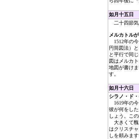
ら四年後に『
如月十五日
二十四節気
メルカトルが
1512年の
円筒図法）と
と平行で同じ
図はメルカト
地図が書けま
す。
如月十六日
シラノ・ド・
1619年の
彼が何をした
しょう。この
大きくて醜
はクリスチャ
しを頼みます