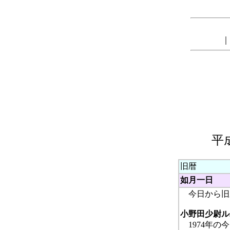
｜
平
旧暦
如月一日
今日から旧
小野田少尉ル
1974年の