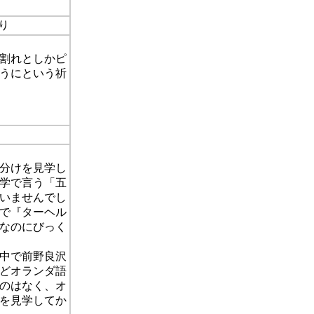
り
割れとしかピ
うにという祈
腑分けを見学し
学で言う「五
いませんでし
で『ターヘル
なのにびっく
中で前野良沢
どオランダ語
のはなく、オ
を見学してか