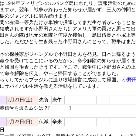
 1944年フィリピンのルバング島にわたり、諜報活動のため
ますが、翌年、戦争が終わった知らせが届かず、三人の仲間ととも
島のジャングルに潜み続けます。
仲間の赤津一等兵だけが単独で投降してまだ生存者がいること
結成されますが小野田さんたちはアメリカ軍の罠だと思って出
田さんの隊は地元の軍隊と何度か接触し、島田伍長と小塚上等
した。ただひとり生き残った小野田さんにとって、戦争はまだ
日本の探検家がジャングルで小野田さんを発見。日本に帰るよ
命令を受けてここにいるのだから、命令解除の知らせが届くま
と帰国を拒否したそうです。そこで、戦争中に小野田さんの上
で命令解除を伝え、やっと帰国することができました。
らくしてからブラジルに渡り牧場経営に成功して帰国、
小野
にサバイバル生活を教える活動をしています。
2月21日(土)
先負
庚午
赤信号を渡るムシは？[
信号無視
]
2月22日(日)
仏滅
辛未
日