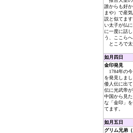
推古天皇の三
誰からも好か
まや）で産気
説と似てます
い太子が仏に
に一度に話し
う、ここらへ
ところで太
如月四日
金印発見
1784年の
を発見しまし
倭人伝に出て
伝に光武帝が
中国から見た
な「金印」を
てます。
如月五日
グリム兄弟（