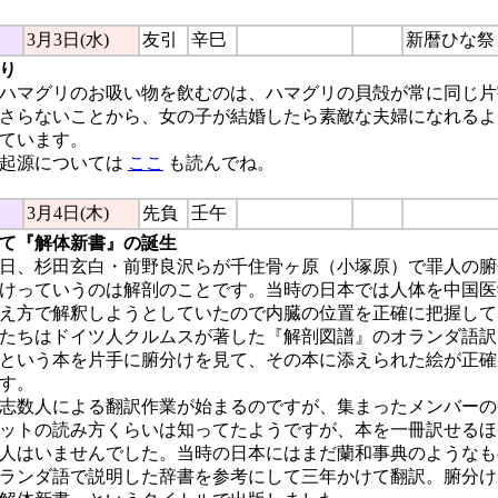
3月3日(水)
友引
辛巳
新暦ひな祭
り
ハマグリのお吸い物を飲むのは、ハマグリの貝殻が常に同じ片
さらないことから、女の子が結婚したら素敵な夫婦になれるよ
ています。
起源については
ここ
も読んでね。
3月4日(木)
先負
壬午
て『解体新書』の誕生
今日、杉田玄白・前野良沢らが千住骨ヶ原（小塚原）で罪人の
けっていうのは解剖のことです。当時の日本では人体を中国医
え方で解釈しようとしていたので内臓の位置を正確に把握して
たちはドイツ人クルムスが著した『解剖図譜』のオランダ語訳
という本を片手に腑分けを見て、その本に添えられた絵が正確
す。
志数人による翻訳作業が始まるのですが、集まったメンバーの
ットの読み方くらいは知ってたようですが、本を一冊訳せるほ
人はいませんでした。当時の日本にはまだ蘭和事典のようなも
ランダ語で説明した辞書を参考にして三年かけて翻訳。腑分け