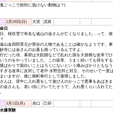
鬼ごっこで絶対に負けない動物は？[
サル：さる者は追わず、
2月29日(日)
大安
戊寅
命日
今日、桜吹雪で有名な遠山の金さんが亡くなりました…って、
？
遠山金四郎景元が実在の人物であることは確かなようです。東
妙寺には金さんのお墓も残っているんですよ。
行だった頃、幕府は大飢饉などで乱れた国を大規模な改革でひ
いうのをやっていました。この改革、うまく続いても得をする
慢ばかりで面白いことはろくにないという痛みばかりともなう
すぎる改革に反対して老中 水野忠邦と対立、そのせいで一度
まいますが、後に南町奉行として復帰しました。
さんは、背中に入れ墨をして遊び人のかっこで悪事をあばきま
の金さんも、若い頃にグレてたそうで、入れ墨くらい入れてた
。
3月1日(月)
赤口
己卯
水爆実験