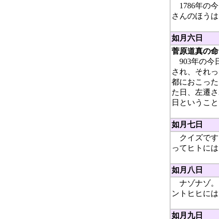
1786年の
さんのほうは
如月六日
菅原道真の命
903年の今
され、それっ
都におこった
た日、左遷さ
日ということ
如月七日
クイズです
ってヒトには
如月八日
ナゾナゾ。
ントヒヒには
如月九日