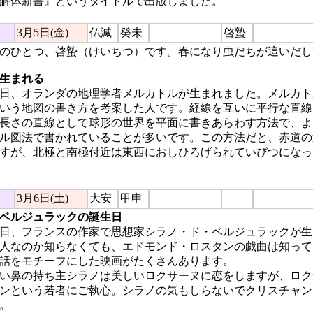
解体新書』というタイトルで出版しました。
3月5日(金)
仏滅
癸未
啓蟄
のひとつ、啓蟄（けいちつ）です。春になり虫だちが這いだし
生まれる
今日、オランダの地理学者メルカトルが生まれました。メルカ
いう地図の書き方を考案した人です。経線を互いに平行な直線
長さの直線として球形の世界を平面に書きあらわす方法で、よ
ル図法で書かれていることが多いです。この方法だと、赤道の
すが、北極と南極付近は東西におしひろげられていびつになっ
3月6日(土)
大安
甲申
ベルジュラックの誕生日
今日、フランスの作家で思想家シラノ・ド・ベルジュラックが
人なのか知らなくても、エドモンド・ロスタンの戯曲は知って
話をモチーフにした映画がたくさんあります。
い鼻の持ち主シラノは美しいロクサーヌに恋をしますが、ロク
ンという若者にご執心。シラノの気もしらないでクリスチャン
。