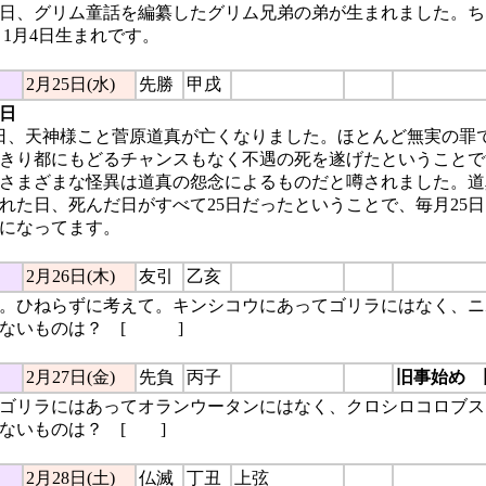
今日、グリム童話を編纂したグリム兄弟の弟が生まれました。
 1月4日生まれです。
2月25日(水)
先勝
甲戌
日
日、天神様こと菅原道真が亡くなりました。ほとんど無実の罪
きり都にもどるチャンスもなく不遇の死を遂げたということで
さまざまな怪異は道真の怨念によるものだと噂されました。道
れた日、死んだ日がすべて25日だったということで、毎月25
になってます。
2月26日(木)
友引
乙亥
。ひねらずに考えて。キンシコウにあってゴリラにはなく、ニ
ないものは？ [
しっぽ
]
2月27日(金)
先負
丙子
旧事始め 
ゴリラにはあってオランウータンにはなく、クロシロコロブス
ないものは？ [
濁点
]
2月28日(土)
仏滅
丁丑
上弦