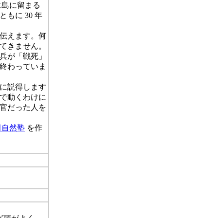
に島に留まる
に 30 年
を伝えます。何
てきません。
兵が「戦死」
終わっていま
うに説得します
で動くわけに
官だった人を
田自然塾
を作