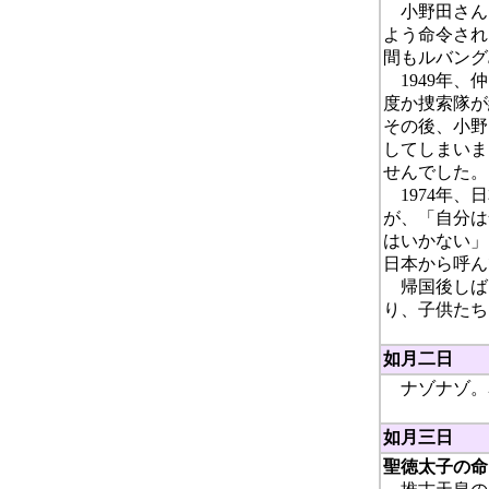
小野田さんは
よう命令され
間もルバング
1949年、
度か捜索隊が
その後、小野
してしまいま
せんでした。
1974年、
が、「自分は
はいかない」
日本から呼ん
帰国後しば
り、子供たち
如月二日
ナゾナゾ。
如月三日
聖徳太子の命