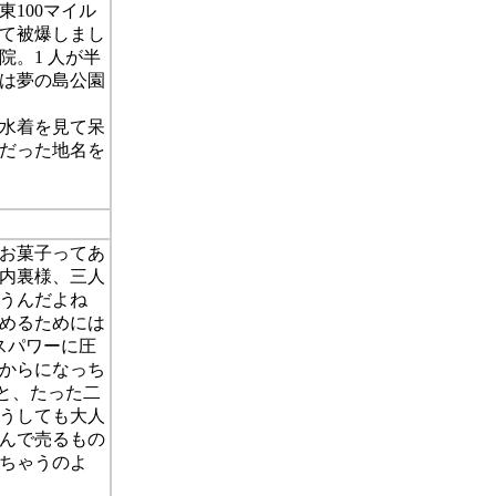
100マイル
て被爆しまし
院。1 人が半
在は夢の島公園
水着を見て呆
だった地名を
お菓子ってあ
内裏様、三人
うんだよね
めるためには
スパワーに圧
月からになっち
ると、たった二
うしても大人
んで売るもの
ちゃうのよ