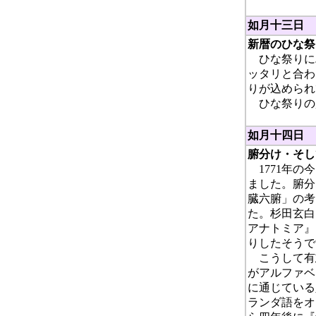
如月十三日
新暦のひな祭
ひな祭りに
ッタリと合わ
りが込められ
ひな祭りの
如月十四日
腑分け・そし
1771年の
ました。腑分
臓六腑」の考
た。杉田玄白
アナトミア』
りしたそうで
こうして有
がアルファベ
に通じている
ランダ語をオ