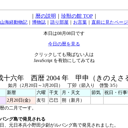
｜
暦の説明
｜
珍獣の館 TOP
｜
山海経動物記
｜
博物誌
｜
語り部屋
｜
お言葉
｜
直前に見たページ
本日は08月08日です
今日の暦を見る
クリックしても飛ばない人は
JavaScript を有効にしてみてね
成十六年 西暦 2004 年 甲申（きのえさ
如月（2月20日～3月20日） 丁卯（節入り 啓蟄 3/5）
新暦
六曜
干支
月・天文
節気
祝日・行事
2月20日(金)
友引
己巳
朔（新月）
暦の二月でーす。
バング島で発見される
今日、元日本兵小野田少尉がルバング島で発見されました。