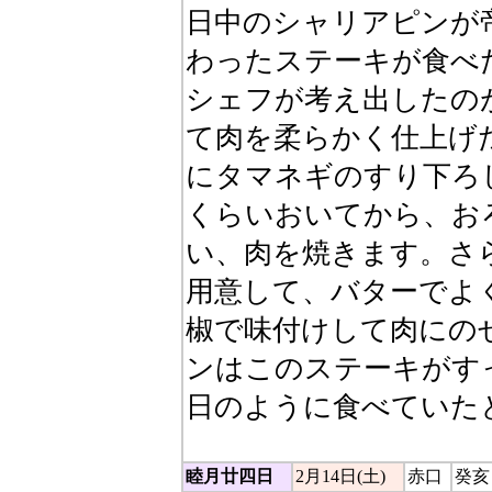
日中のシャリアピンが
わったステーキが食べ
シェフが考え出したの
て肉を柔らかく仕上げ
にタマネギのすり下ろし
くらいおいてから、お
い、肉を焼きます。さ
用意して、バターでよ
椒で味付けして肉にの
ンはこのステーキがす
日のように食べていた
睦月廿四日
2月14日(土)
赤口
癸亥