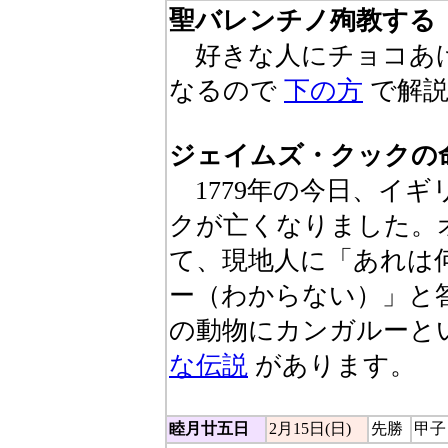
聖バレンチノ殉教する
好きな人にチョコあげ
なるので
下の方
で解説
ジェイムズ・クックの
1779年の今日、イ
クが亡くなりました。
て、現地人に「あれは
ー（わからない）」と
の動物にカンガルーと
な伝説
があります。
睦月廿五日
2月15日(日)
先勝
甲子