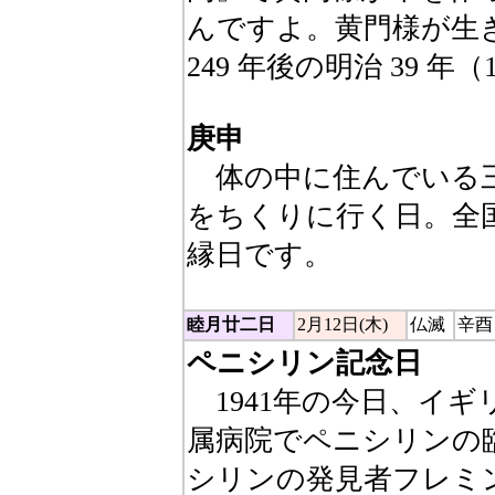
んですよ。黄門様が生
249 年後の明治 39 
庚申
体の中に住んでいる三
をちくりに行く日。全
縁日です。
睦月廿二日
2月12日(木)
仏滅
辛酉
ペニシリン記念日
1941年の今日、イ
属病院でペニシリンの
シリンの発見者フレミ