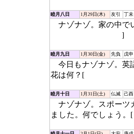
睦月八日
1月29日(木)
友引
丁未
ナゾナゾ。家の中でい
（かいだん→怪談）
]
睦月九日
1月30日(金)
先負
戊申
今日もナゾナゾ。英語
花は何？[
チューリップ（tul
睦月十日
1月31日(土)
仏滅
己酉
ナゾナゾ。スポーツカ
ました。何でしょう。[
睦月十一日
2月1日(日)
大安
庚戌