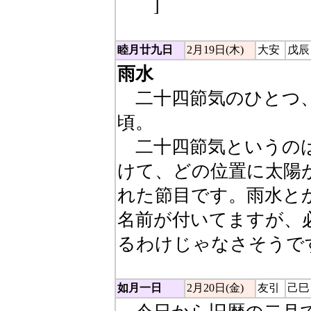
虫）
]
睦月廿九日
2月19日(木)
大安
戊辰
雨水
二十四節気のひとつ、
頃。
二十四節気というのは太
けて、どの位置に太陽
れた節目です。雨水と
名前が付いてますが、
るわけじゃなさそうで
如月一日
2月20日(金)
友引
己巳