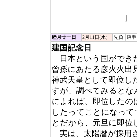
車または汽車：レール
や左へは行けない。
]
睦月廿一日
2月11日(水)
先負
庚申
建国記念日
日本という国ができた
曾孫にあたる彦火火出
神武天皇として即位し
すが、調べてみるとな
によれば、即位したの
したってことになって
とだから、元旦に即位
実は、太陽暦が採用さ