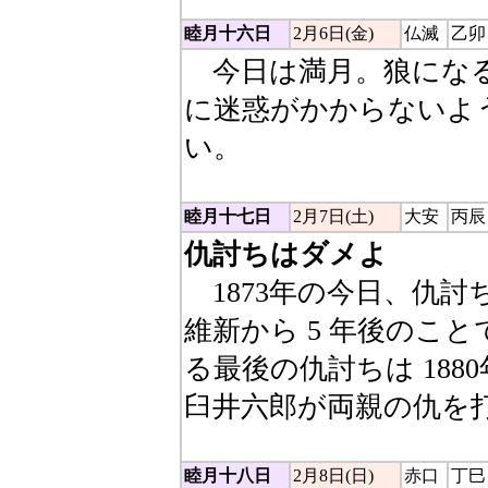
睦月十六日
2月6日(金)
仏滅
乙卯
今日は満月。狼になる
に迷惑がかからないよ
い。
睦月十七日
2月7日(土)
大安
丙辰
仇討ちはダメよ
1873年の今日、仇討
維新から 5 年後のこ
る最後の仇討ちは 188
臼井六郎が両親の仇を
睦月十八日
2月8日(日)
赤口
丁巳