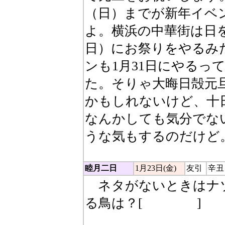
（日）までが新年イベ
よ。横浜の中華街は日を
日）にお祭りをやるみ
ンも1月31日にやるっ
た。そりゃ大晦日殻元
かもしれないけど、十
なんかしても気分でな
うな気もするのだけど
睦月二日
1月23日(金)
友引
辛丑
ネタがないときはナ
る鳥は？[
コンドル
]