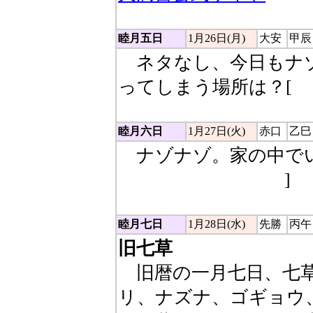
睦月五日
1月26日(月)
大安
甲辰
ネタなし、今日もナゾ
ってしまう場所は？[
廊
睦月六日
1月27日(火)
赤口
乙巳
ナゾナゾ。家の中でい
（げんかん→厳寒）
]
睦月七日
1月28日(水)
先勝
丙午
旧七草
旧暦の一月七日、七草
リ、ナズナ、ゴギョウ