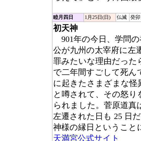
睦月四日
1月25日(日)
仏滅
癸卯
初天神
901年の今日、学問
公が九州の太宰府に左
罪みたいな理由だった
で二年間すごして死ん
に起きたさまざまな怪
と噂されて、その怒り
られました。菅原道真
左遷された日も 25 日
神様の縁日ということ
天満宮公式サイト