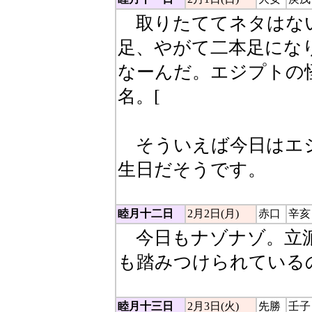
取りたててネタはな
足、やがて二本足にな
なーんだ。エジプトの
名。[
人間：ハイハイで
年をとって杖をつくと
そういえば今日はエジ
生日だそうです。
睦月十二日
2月2日(月)
赤口
辛亥
今日もナゾナゾ。立派
も踏みつけられている
睦月十三日
2月3日(火)
先勝
壬子