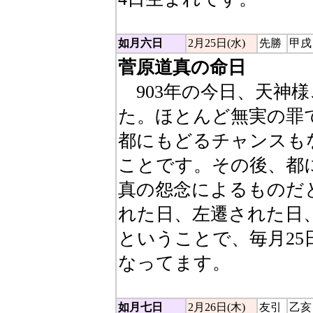
如月六日
2月25日(水)
先勝
甲戌
菅原道真の命日
903年の今日、天神
た。ほとんど無実の罪
都にもどるチャンスも
ことです。その後、都
真の怨念によるものだ
れた日、左遷された日
ということで、毎月2
なってます。
如月七日
2月26日(木)
友引
乙亥