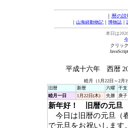
｜
暦の説
｜
山海経動物記
｜
博物誌
｜
本日は202
クリッ
JavaSc
平成十六年 西暦 2
睦月（1月22日～2月
旧暦
新暦
六曜
干支
睦月一日
1月22日(木)
先勝
庚子
新年好！ 旧暦の元旦
今日は旧暦の元旦（春
で元旦をお祝いします。