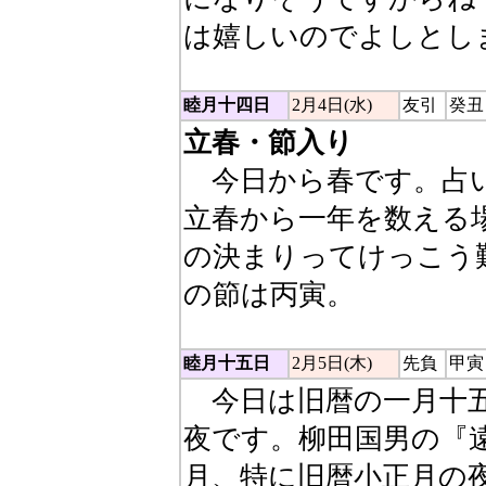
は嬉しいのでよしとし
睦月十四日
2月4日(水)
友引
癸丑
立春・節入り
今日から春です。占い
立春から一年を数える
の決まりってけっこう
の節は丙寅。
睦月十五日
2月5日(木)
先負
甲寅
今日は旧暦の一月十五
夜です。柳田国男の『
月、特に旧暦小正月の