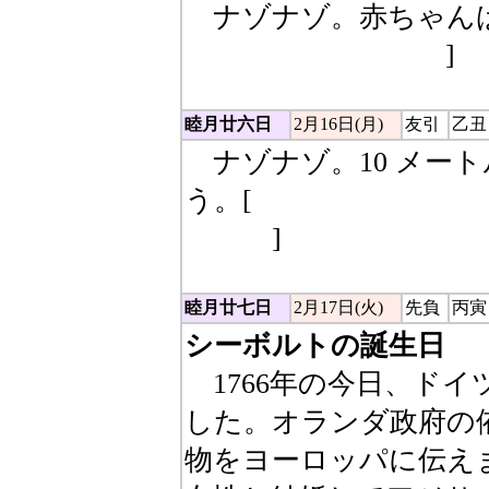
ナゾナゾ。赤ちゃんば
ンド（乳児ランド）
]
睦月廿六日
2月16日(月)
友引
乙丑
ナゾナゾ。10 メー
う。[
先生の家（10m =
んち）
]
睦月廿七日
2月17日(火)
先負
丙寅
シーボルトの誕生日
1766年の今日、ド
した。オランダ政府の
物をヨーロッパに伝え