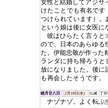
女性と結婚してアジサ
けたことでも有名です
つけられています）。
という娘は後に女医に
彼はひらたく言うと
ので、日本のあらゆる
た。伊能忠敬が作った
ランダに持ち帰ろうと
放になりました。後に
も再会したそうです。
睦月廿八日
2月18日(水)
仏滅
丁卯
ナゾナゾ。よく転ぶ虫