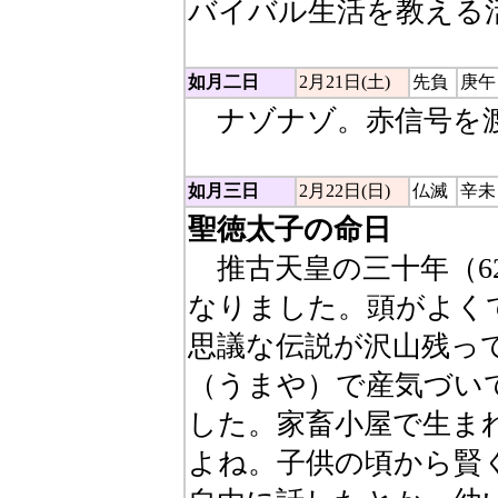
バイバル生活を教える
如月二日
2月21日(土)
先負
庚午
ナゾナゾ。赤信号を渡
如月三日
2月22日(日)
仏滅
辛未
聖徳太子の命日
推古天皇の三十年（6
なりました。頭がよく
思議な伝説が沢山残っ
（うまや）で産気づい
した。家畜小屋で生ま
よね。子供の頃から賢