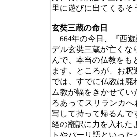
里に遊びに出てくるそ
玄奘三蔵の命日
664年の今日、『西
デル玄奘三蔵が亡くな
んで、本当の仏教をも
ます。ところが、お釈
では、すでに仏教は廃
ム教が幅をきかせてい
ろあってスリランカへ
写して持って帰るんで
経の翻訳に力を入れた
トやパーリ語といった