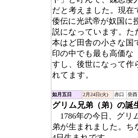
だと考えました。現在
倭伝に光武帝が奴国に
説になっています。た
本はど田舎の小さな国
印の中でも最も高価な
すし、後世になって作
れてます。
如月五日
2月24日(火)
赤口
癸酉
グリム兄弟（弟）の誕
1786年の今日、グ
弟が生まれました。ち
4日生まれです。