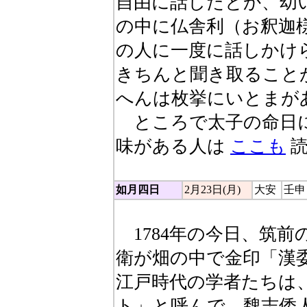
自由に話したとか、幼
の中に仏舎利（お釈迦
の人に一度に話しかけ
きちんと聞き取ること
へんは枚挙にいとまが
ところで太子の命日に
味がある人は
ここも
読
如月四日
2月23日(月)
大安
壬申
1784年の今日、筑前
衛が畑の中で金印「漢
江戸時代の学者たちは
ト」と呼んで、魏志倭