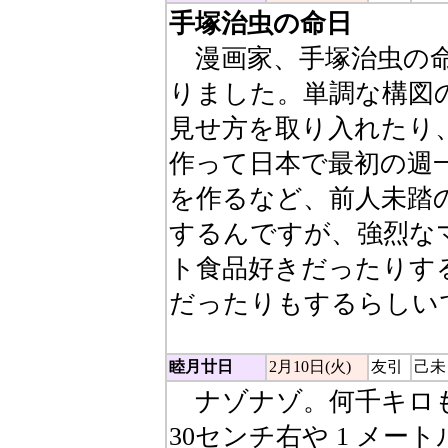
手塚治虫の命日
漫画家、手塚治虫の命日
りました。単調な構図
見せ方を取り入れたり
作って日本で最初の週
を作るなど、前人未踏
するんですが、強烈な
ト食品好きだったりする
だったりもするらしい
睦月廿日
2月10日(火)
友引
己未
ナゾナゾ。何千キロも
30センチ右や 1 メー