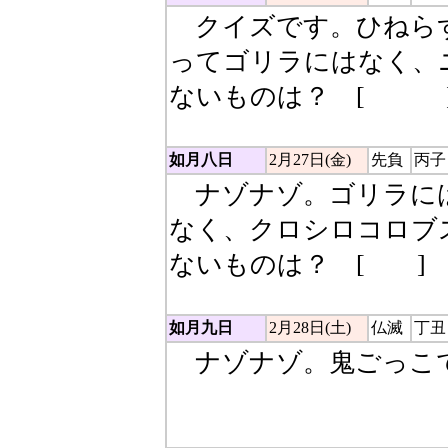
クイズです。ひねら
ってゴリラにはなく、
ないものは？ [
しっぽ
如月八日
2月27日(金)
先負
丙子
ナゾナゾ。ゴリラに
なく、クロシロコロブ
ないものは？ [
濁点
]
如月九日
2月28日(土)
仏滅
丁丑
ナゾナゾ。鬼ごっこで
ル：さる者は追わず、