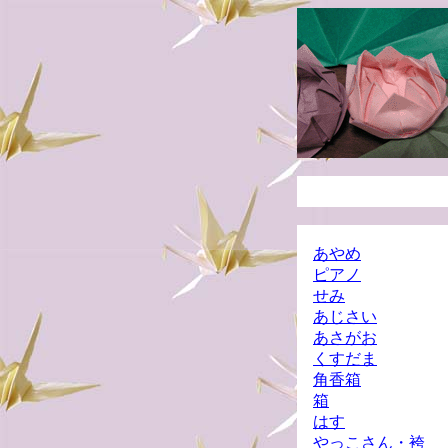
あやめ
ピアノ
せみ
あじさい
あさがお
くすだま
角香箱
箱
はす
やっこさん・袴