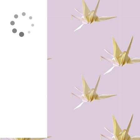
おりがみ オリガミ 折
り紙 折紙 ペーパーク
ラフト origami