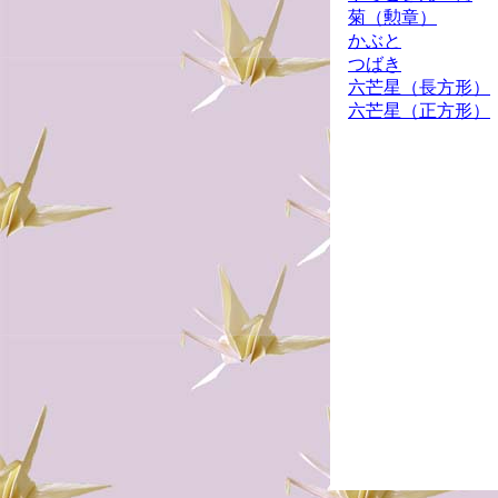
菊（勲章）
かぶと
つばき
六芒星（長方形）
六芒星（正方形）