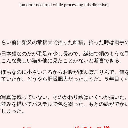
[an error occurred while processing this directive]
らい前に柴又の帝釈天で拾った雌猫。拾った時は両手の
日本猫なのだが毛足が少し長めで、繊細で絹のような手
、こんな美しい猫を他に見たことがないと断言できる。
ぽちなのに小さいころからお腹がぽんぽこりんで、猫を
していたが、どうやら肝臓肥大だったようだ。５年目く
写真は残っていない。そのかわり絵はいくつか描いた。
毛並みを描いてパステルで色を塗った。もとの絵がでか
てしまった。