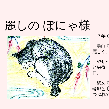
麗しの ぼにゃ様
７年く
黒白の
麗しく
やせっ
と納得
日。
彼女の
輪郭と
つぶれ