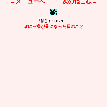
←メニューへ
次のねこ様→
追記（99/10/26）
ぼにゃ様が骨になった日のこと