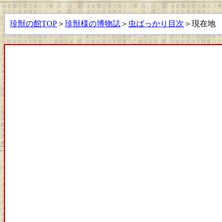
珍獣の館TOP
＞
珍獣様の博物誌
＞
虫ばっかり目次
＞現在地