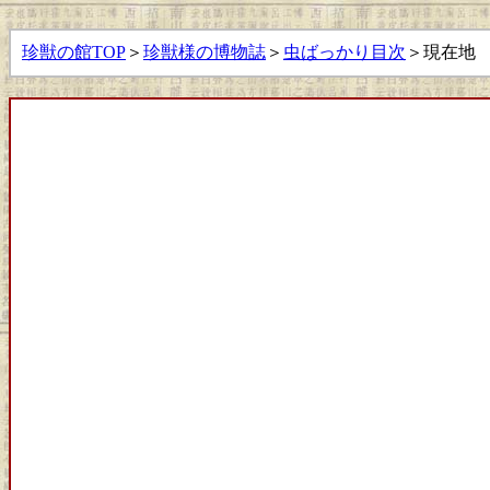
珍獣の館TOP
＞
珍獣様の博物誌
＞
虫ばっかり目次
＞現在地