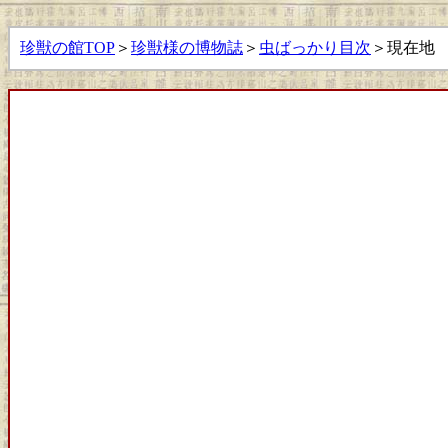
珍獣の館TOP
＞
珍獣様の博物誌
＞
虫ばっかり目次
＞現在地