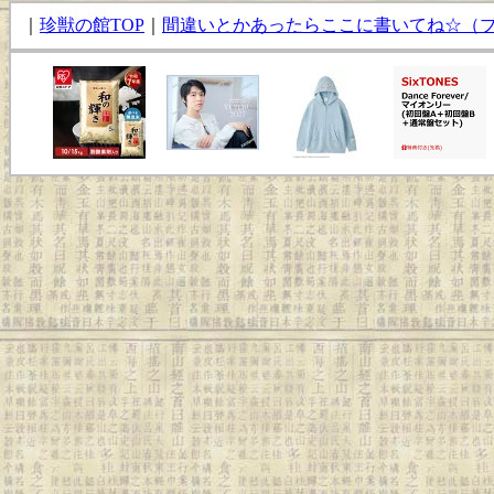
｜
珍獣の館TOP
｜
間違いとかあったらここに書いてね☆（