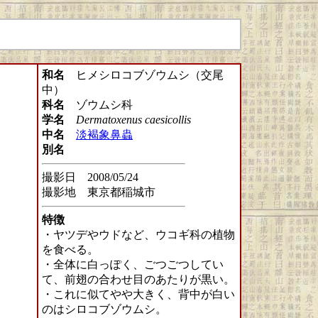
和名
ヒメシロコブゾウムシ（交尾
中）
科名
ゾウムシ科
学名
Dermatoxenus caesicollis
中名
淡褐象鼻蟲
別名
撮影日 2008/05/24
撮影地 東京都稲城市
特徴
・ヤツデやウドなど、ウコギ科の植物
を食べる。
・全体に白っぽく、ごつごつしてい
て、前翅の合わせ目のあたりが黒い。
・これに似てやや大きく、背中が白い
のはシロコブゾウムシ。