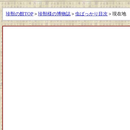
珍獣の館TOP
＞
珍獣様の博物誌
＞
虫ばっかり目次
＞現在地