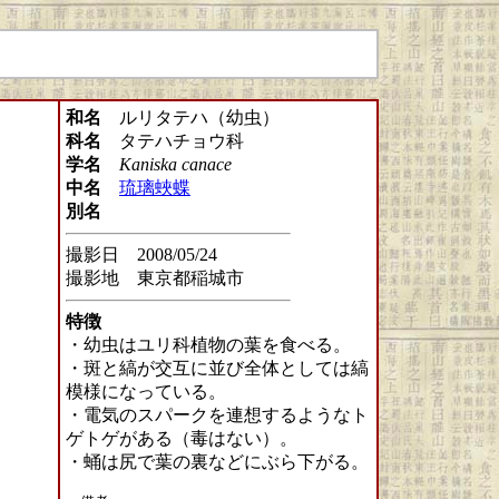
和名
ルリタテハ（幼虫）
科名
タテハチョウ科
学名
Kaniska canace
中名
琉璃蛺蝶
別名
撮影日 2008/05/24
撮影地 東京都稲城市
特徴
・幼虫はユリ科植物の葉を食べる。
・斑と縞が交互に並び全体としては縞
模様になっている。
・電気のスパークを連想するようなト
ゲトゲがある（毒はない）。
・蛹は尻で葉の裏などにぶら下がる。