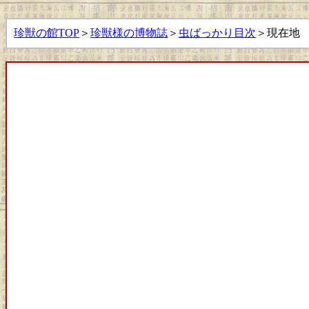
珍獣の館TOP
＞
珍獣様の博物誌
＞
虫ばっかり目次
＞現在地