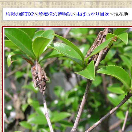
珍獣の館TOP
＞
珍獣様の博物誌
＞
虫ばっかり目次
＞現在地