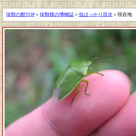
珍獣の館TOP
＞
珍獣様の博物誌
＞
虫ばっかり目次
＞現在地