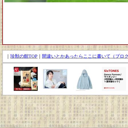
｜
珍獣の館TOP
｜
間違いとかあったらここに書いて（ブロ