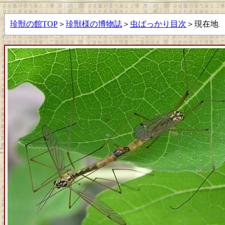
珍獣の館TOP
＞
珍獣様の博物誌
＞
虫ばっかり目次
＞現在地