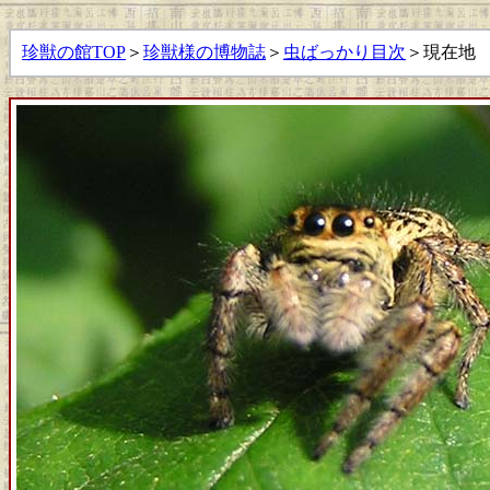
珍獣の館TOP
＞
珍獣様の博物誌
＞
虫ばっかり目次
＞現在地