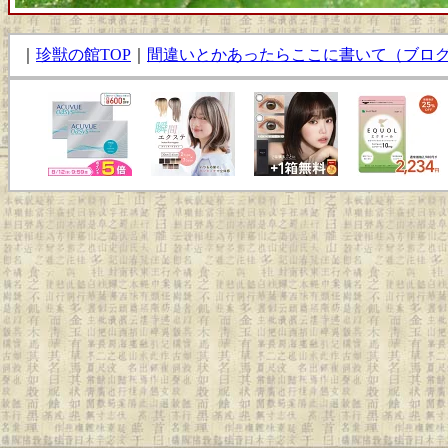
｜
珍獣の館TOP
｜
間違いとかあったらここに書いて（ブロ