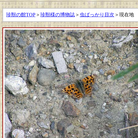
珍獣の館TOP
＞
珍獣様の博物誌
＞
虫ばっかり目次
＞現在地