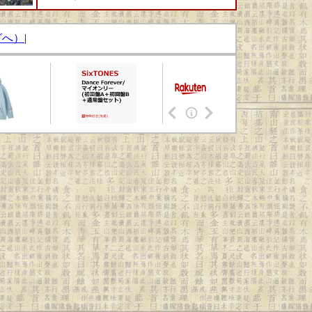
グへ）
|