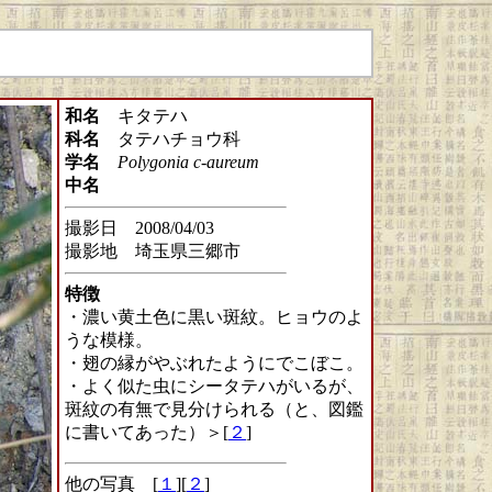
和名
キタテハ
科名
タテハチョウ科
学名
Polygonia c-aureum
中名
撮影日 2008/04/03
撮影地 埼玉県三郷市
特徴
・濃い黄土色に黒い斑紋。ヒョウのよ
うな模様。
・翅の縁がやぶれたようにでこぼこ。
・よく似た虫にシータテハがいるが、
斑紋の有無で見分けられる（と、図鑑
に書いてあった）＞[
２
]
他の写真 [
１
][
２
]