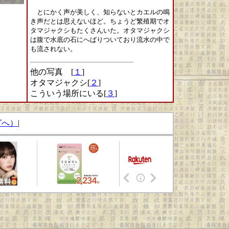
とにかく声が美しく、知らないとカエルの鳴
き声だとは思えないほど。ちょうど繁殖期でオ
タマジャクシもたくさんいた。オタマジャクシ
は腹で水底の石にへばりついており流水の中で
も流されない。
他の写真 [
１
]
オタマジャクシ[
２
]
こういう場所にいる[
３
]
グへ）
|