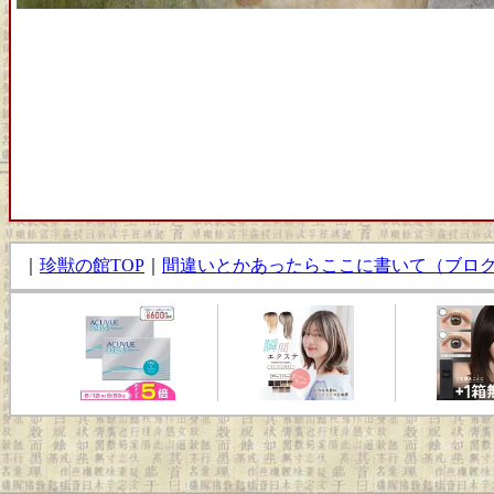
｜
珍獣の館TOP
｜
間違いとかあったらここに書いて（ブロ