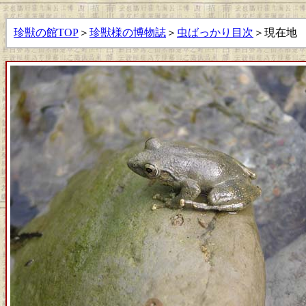
珍獣の館TOP
＞
珍獣様の博物誌
＞
虫ばっかり目次
＞現在地