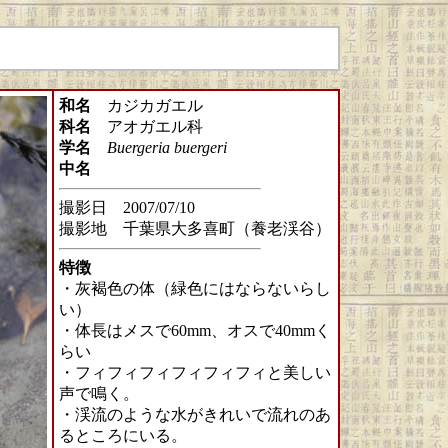
和名
カジカガエル
科名
アオガエル科
学名
Buergeria buergeri
中名
撮影日 2007/07/10
撮影地 千葉県大多喜町（養老渓谷）
特徴
・灰褐色の体（緑色にはならないらし
い）
・体長はメスで60mm、オスで40mmく
らい
・フィフィフィフィフィフィと美しい
声で鳴く。
・渓流のような水がきれいで流れのあ
るところにいる。