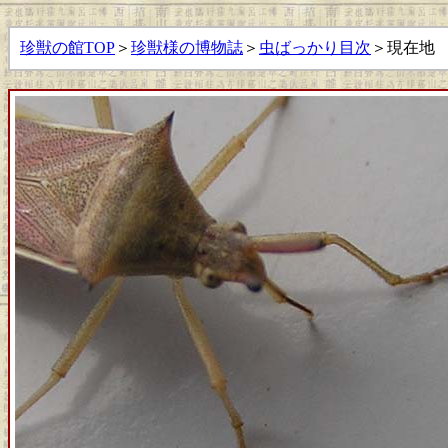
珍獣の館TOP
＞
珍獣様の博物誌
＞
虫ばっかり目次
＞現在地