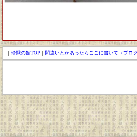
｜
珍獣の館TOP
｜
間違いとかあったらここに書いて（ブロ