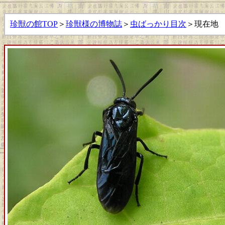
珍獣の館TOP
＞
珍獣様の博物誌
＞
虫ばっかり目次
＞現在地