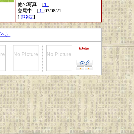
他の写真 [
１
]
交尾中 [
１
]03/08/21
[
博物誌
]
グへ）
|