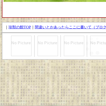
｜
珍獣の館TOP
｜
間違いとかあったらここに書いて（ブロ