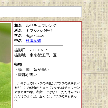
和名
ルリチュウレンジ
科名
ミフシハバチ科
学名
Arge similis
中名
杜鵑葉蜂
撮影日 2003/07/12
撮影地 東京都江戸川区
特徴
・頭、胸、翅が黒い
・腹部が黒い
ルリチュウレンジの幼虫はツツジの葉を食べ
るが、この成虫がとまっていたのはチョウセン
アサガオの葉。産卵中ではなく、ただ休んでい
ただけのようだ。近くにはツツジの木もあっ
た。