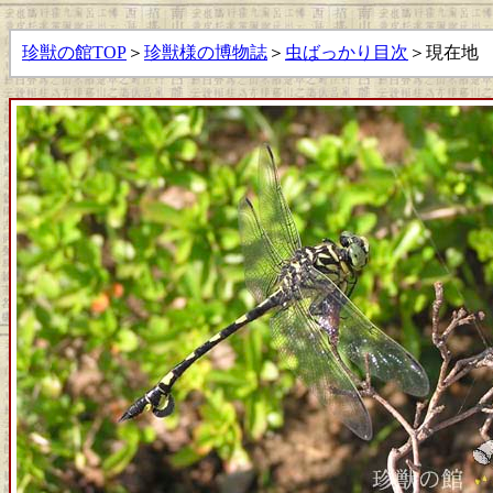
珍獣の館TOP
＞
珍獣様の博物誌
＞
虫ばっかり目次
＞現在地