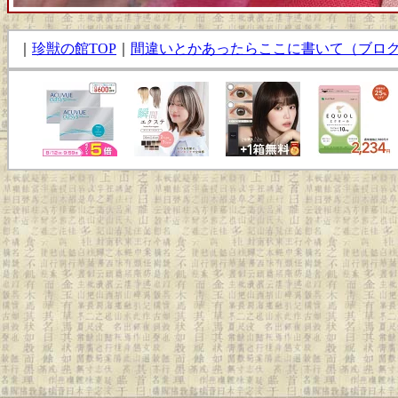
｜
珍獣の館TOP
｜
間違いとかあったらここに書いて（ブロ