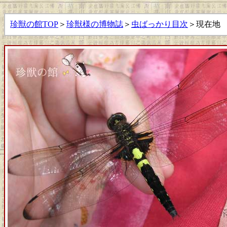
珍獣の館TOP
＞
珍獣様の博物誌
＞
虫ばっかり目次
＞現在地