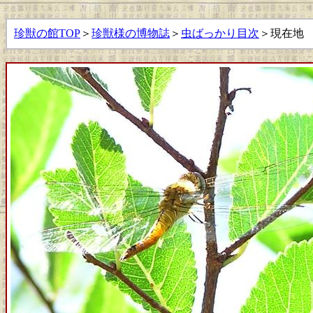
珍獣の館TOP
＞
珍獣様の博物誌
＞
虫ばっかり目次
＞現在地