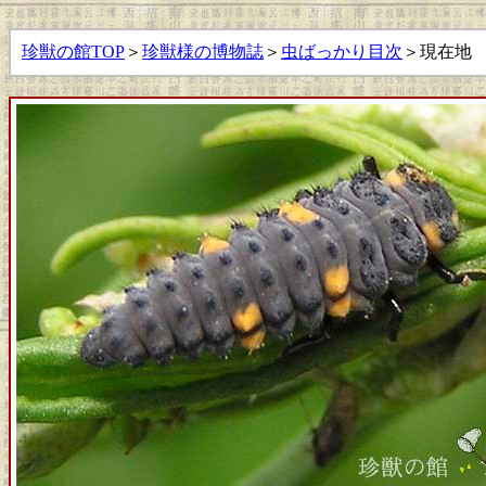
珍獣の館TOP
＞
珍獣様の博物誌
＞
虫ばっかり目次
＞現在地