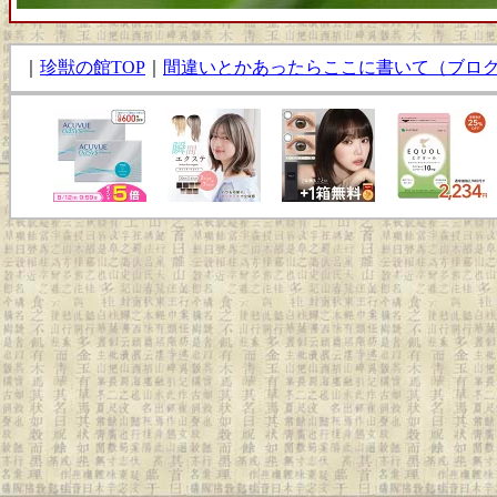
｜
珍獣の館TOP
｜
間違いとかあったらここに書いて（ブロ