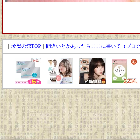
｜
珍獣の館TOP
｜
間違いとかあったらここに書いて（ブロ