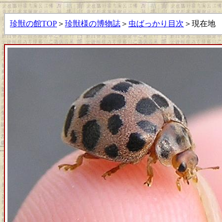
珍獣の館TOP
＞
珍獣様の博物誌
＞
虫ばっかり目次
＞現在地