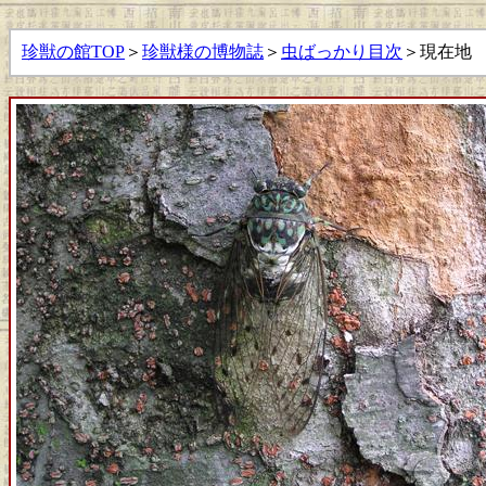
珍獣の館TOP
＞
珍獣様の博物誌
＞
虫ばっかり目次
＞現在地