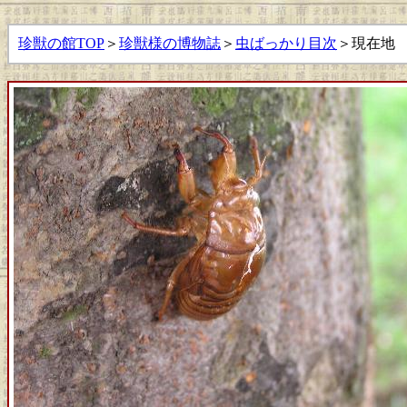
珍獣の館TOP
＞
珍獣様の博物誌
＞
虫ばっかり目次
＞現在地