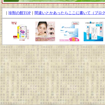
｜
珍獣の館TOP
｜
間違いとかあったらここに書いて（ブロ