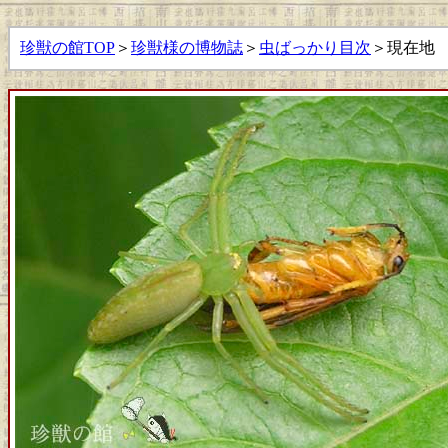
珍獣の館TOP
＞
珍獣様の博物誌
＞
虫ばっかり目次
＞現在地