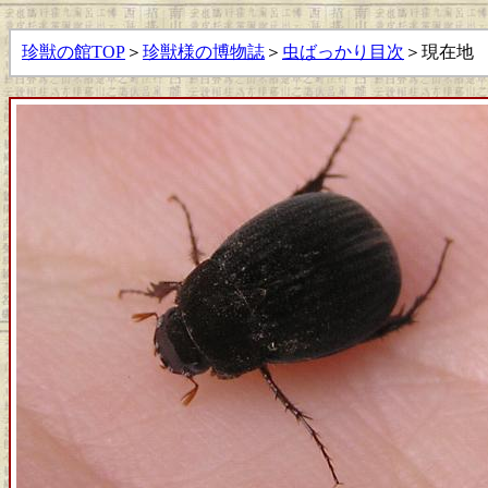
珍獣の館TOP
＞
珍獣様の博物誌
＞
虫ばっかり目次
＞現在地