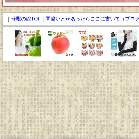
｜
珍獣の館TOP
｜
間違いとかあったらここに書いて（ブロ