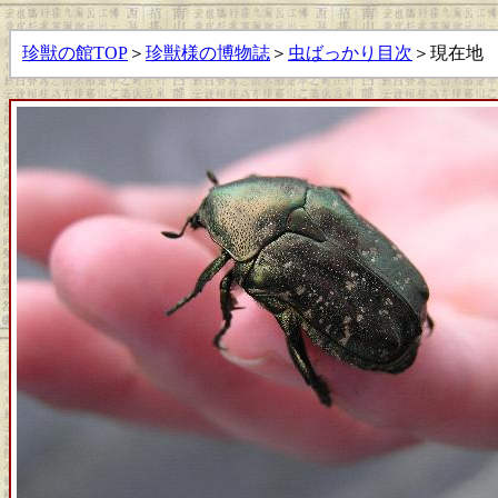
珍獣の館TOP
＞
珍獣様の博物誌
＞
虫ばっかり目次
＞現在地