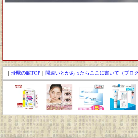
｜
珍獣の館TOP
｜
間違いとかあったらここに書いて（ブロ