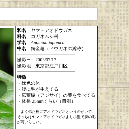
和名
ヤマトアオドウガネ
科名
コガネムシ科
学名
Anomala japonica
中名
銅金龜（ドウガネの総称）
撮影日 2003/07/17
撮影地 東京都江戸川区
特徴
・緑色の体
・腹に毛が生えてる
・広葉樹（アジサイ）の葉を食べてる
・体長 25mmくらい（目測）
よく似た種にアオドウガネというのがいて、
そっちはヤマトアオドウガネより小型で腹の毛
が薄いらしい。