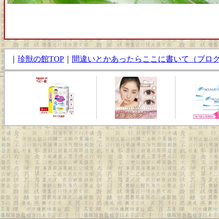
｜
珍獣の館TOP
｜
間違いとかあったらここに書いて（ブロ