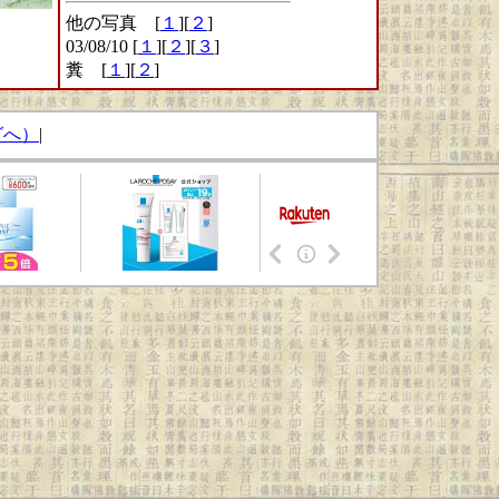
他の写真 [
１
][
２
]
03/08/10 [
１
][
２
][
３
]
糞 [
１
][
２
]
グへ）
|