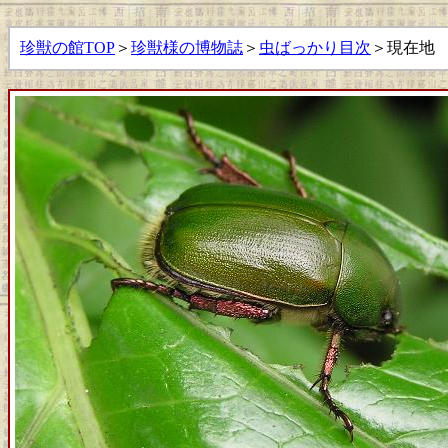
珍獣の館TOP
＞
珍獣様の博物誌
＞
虫ばっかり目次
＞現在地