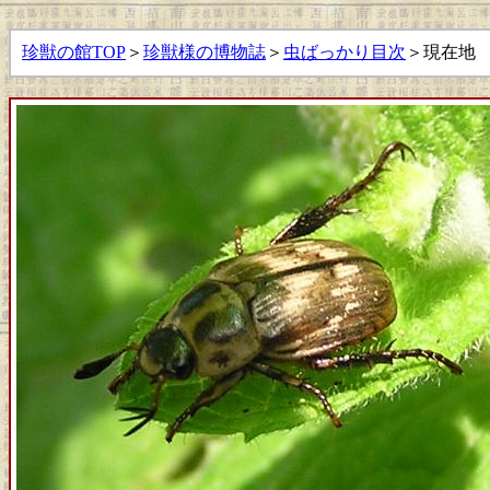
珍獣の館TOP
＞
珍獣様の博物誌
＞
虫ばっかり目次
＞現在地