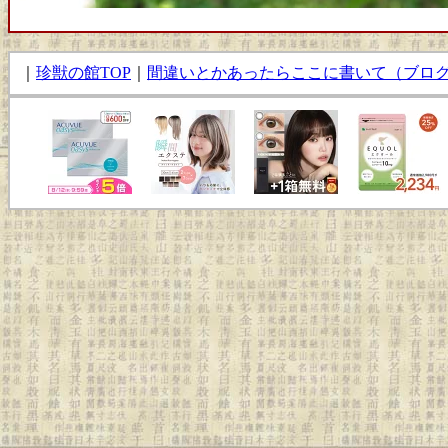
｜
珍獣の館TOP
｜
間違いとかあったらここに書いて（ブロ