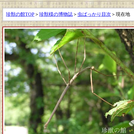
珍獣の館TOP
＞
珍獣様の博物誌
＞
虫ばっかり目次
＞現在地