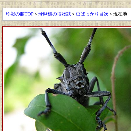
珍獣の館TOP
＞
珍獣様の博物誌
＞
虫ばっかり目次
＞現在地