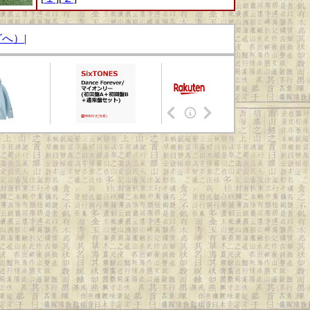
グへ）
|