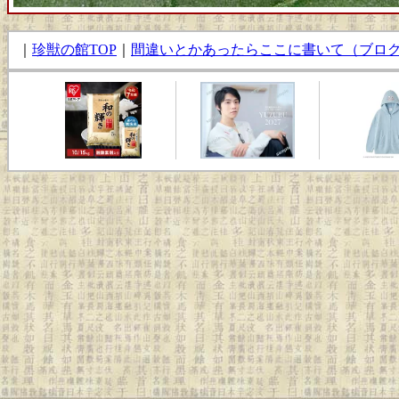
｜
珍獣の館TOP
｜
間違いとかあったらここに書いて（ブロ