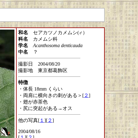
和名
セアカツノカメムシ(♂）
科名
カメムシ科
学名
Acanthosoma denticauda
中名
？
撮影日 2004/08/20
撮影地 東京都葛飾区
特徴
・体長 18mm くらい
・両肩に横向きの刺がある＞[
２
]
・翅が赤茶色
・尻に突起がある→オス
他の写真[
１
][
２
]
2004/08/16
[
１
][
２
]