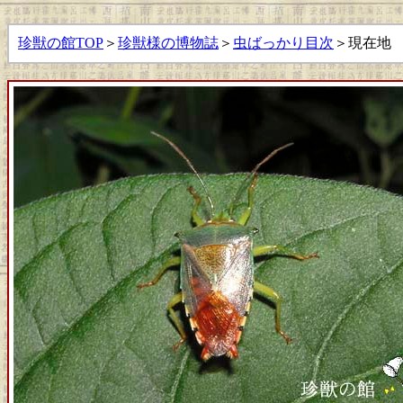
珍獣の館TOP
＞
珍獣様の博物誌
＞
虫ばっかり目次
＞現在地