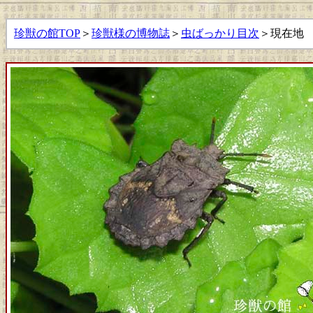
珍獣の館TOP
＞
珍獣様の博物誌
＞
虫ばっかり目次
＞現在地