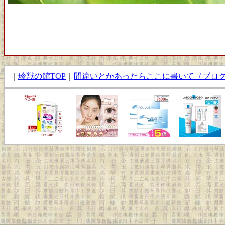
｜
珍獣の館TOP
｜
間違いとかあったらここに書いて（ブロ