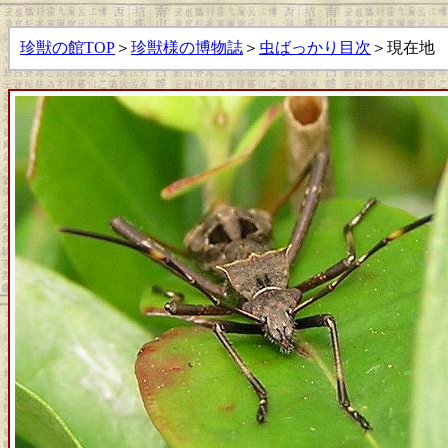
珍獣の館TOP
＞
珍獣様の博物誌
＞
虫ばっかり目次
＞現在地