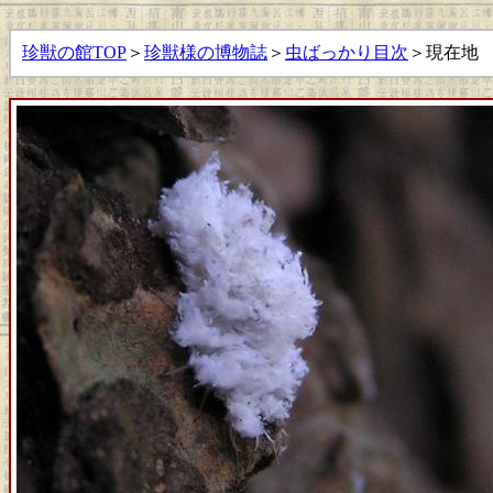
珍獣の館TOP
＞
珍獣様の博物誌
＞
虫ばっかり目次
＞現在地