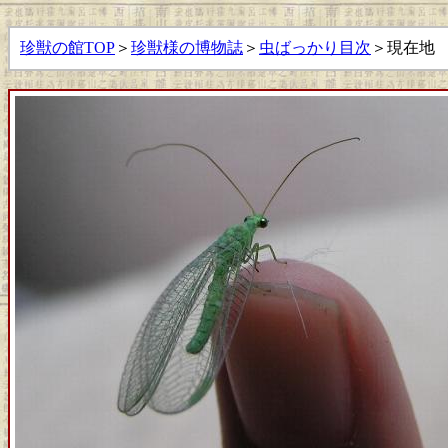
珍獣の館TOP
＞
珍獣様の博物誌
＞
虫ばっかり目次
＞現在地