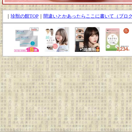
｜
珍獣の館TOP
｜
間違いとかあったらここに書いて（ブロ