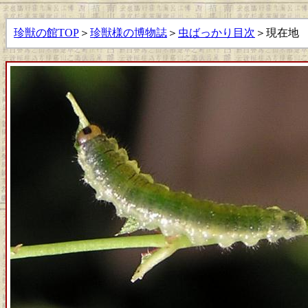
珍獣の館TOP
＞
珍獣様の博物誌
＞
虫ばっかり目次
＞現在地